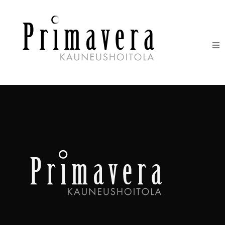
HOIDOT
ERIKOISHOIDOT
IHONHOITOTUOTTEET
HINNASTO
LAHJAKORTIT
YHTEYSTIEDOT