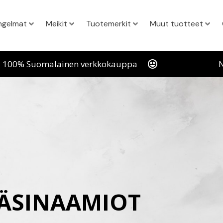
ngelmat
Meikit
Tuotemerkit
Muut tuotteet
100% Suomalainen verkkokauppa
N
ÄSINAAMIOT