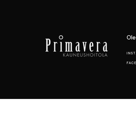
Ol
INS
FAC