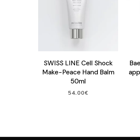
LISÄÄ OSTOSKORIIN
SWISS LINE Cell Shock
Bae
Make-Peace Hand Balm
app
50ml
54.00
€