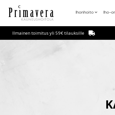
Ihonhoito
Iho-o
Ilmainen toimitus yli 59€ tilauksille
K