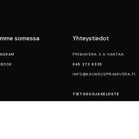
emme somessa
Yhteystiedot
TAGRAM
PRIMAVERA 3 A VANTAA
EBOOK
045 273 8335
INFO@KAUNEUSPRIMAVERA.FI
TIETOSUOJA­SELOSTE
VERKKOKAUPAN TOIMITUSEHD