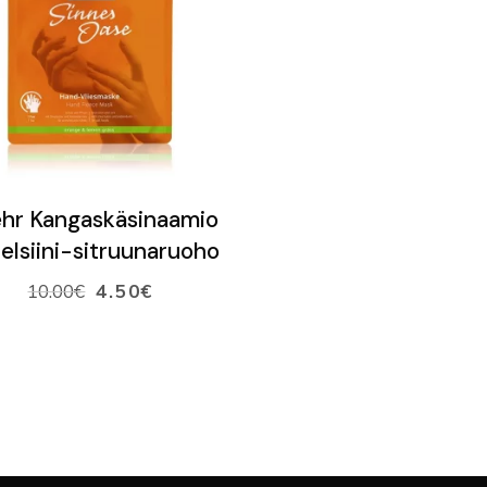
LISÄÄ OSTOSKORIIN
hr Kangaskäsinaamio
elsiini-sitruunaruoho
10.00
€
4.50
€