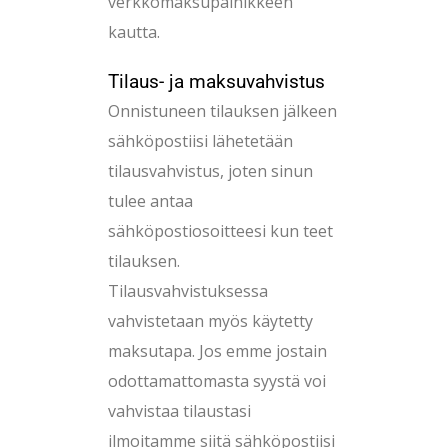
verkkomaksupainikkeen
kautta.
Tilaus- ja maksuvahvistus
Onnistuneen tilauksen jälkeen
sähköpostiisi lähetetään
tilausvahvistus, joten sinun
tulee antaa
sähköpostiosoitteesi kun teet
tilauksen.
Tilausvahvistuksessa
vahvistetaan myös käytetty
maksutapa. Jos emme jostain
odottamattomasta syystä voi
vahvistaa tilaustasi
ilmoitamme siitä sähköpostiisi