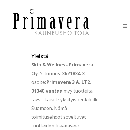
HOIDOT
ERIKOISHOIDOT
Yleistä
Skin & Wellness Primavera
IHONHOITOTUOTTEET
Oy
, Y-tunnus:
3621834-3
,
osoite:
Primavera 3 A, LT2,
HINNASTO
01340 Vantaa
myy tuotteita
täysi-ikäisille yksityishenkilöille
LAHJAKORTIT
Suomeen. Nämä
YHTEYSTIEDOT
toimitusehdot soveltuvat
tuotteiden tilaamiseen