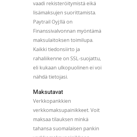
vaadi rekisteröitymistä eikä
lisämaksujen suorittamista.
Paytrail Oyj:llä on
Finanssivalvonnan myöntämä
maksulaitoksen toimilupa.
Kaikki tiedonsiirto ja
rahaliikenne on SSL-suojattu,
eli kukaan ulkopuolinen ei voi
nähdä tietojasi.
Maksutavat
Verkkopankkien
verkkomaksupainikkeet. Voit
maksaa tilauksen minkä
tahansa suomalaisen pankin