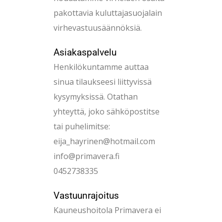
pakottavia kuluttajasuojalain
virhevastuusäännöksiä.
Asiakaspalvelu
Henkilökuntamme auttaa
sinua tilaukseesi liittyvissä
kysymyksissä. Otathan
yhteyttä, joko sähköpostitse
tai puhelimitse:
eija_hayrinen@hotmail.com
info@primavera.fi
0452738335
Vastuunrajoitus
Kauneushoitola Primavera ei