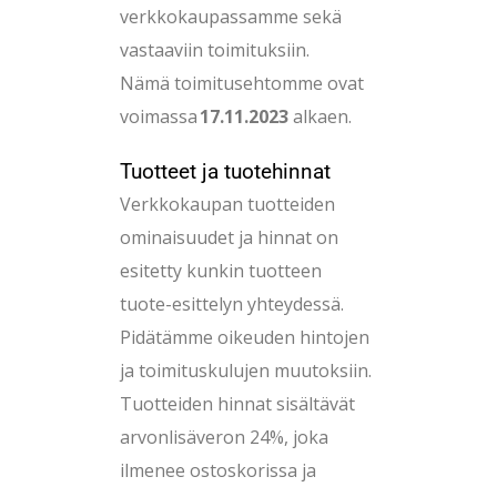
VARAA AIKA
verkkokaupassamme sekä
vastaaviin toimituksiin.
VERKKOKAUPPA
Nämä toimitusehtomme ovat
voimassa
17.11.2023
alkaen.
Ostoskori
Tuotteet ja tuotehinnat
Verkkokaupan tuotteiden
ominaisuudet ja hinnat on
esitetty kunkin tuotteen
tuote-esittelyn yhteydessä.
Pidätämme oikeuden hintojen
ja toimituskulujen muutoksiin.
Tuotteiden hinnat sisältävät
arvonlisäveron 24%, joka
ilmenee ostoskorissa ja