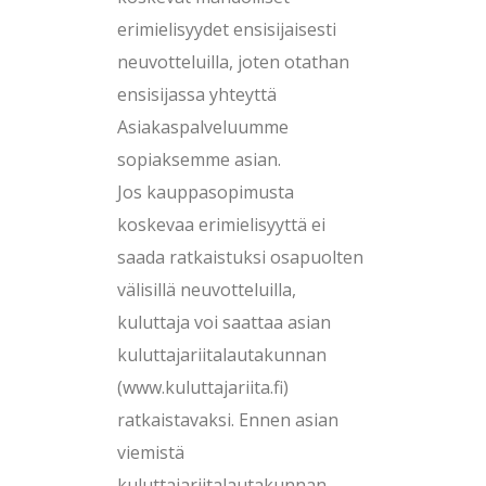
erimielisyydet ensisijaisesti
neuvotteluilla, joten otathan
ensisijassa yhteyttä
Asiakaspalveluumme
sopiaksemme asian.
Jos kauppasopimusta
koskevaa erimielisyyttä ei
saada ratkaistuksi osapuolten
välisillä neuvotteluilla,
kuluttaja voi saattaa asian
kuluttajariitalautakunnan
(www.kuluttajariita.fi)
ratkaistavaksi. Ennen asian
viemistä
kuluttajariitalautakunnan