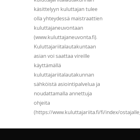
käsittelyyn kuluttajan tulee
olla yhteydessä maistraattien
kuluttajaneuvontaan
(www.kuluttajaneuvonta.fi).
Kuluttajariitalautakuntaan
asian voi saattaa vireille
käyttämällä
kuluttajariitalautakunnan
sähköistä asiointipalvelua ja
noudattamalla annettuja
ohjeita
(https://www.kuluttajariita.fi/fi/index/ostajall