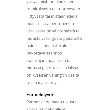
vastaa mistään tilaukseen,
toimitukseen tai tuotteeseen
liittyvästä tai mistään edellä
mainitusta aiheutuneesta
välillisestä tai välittömästä tai
muusta vahingosta paitsi siltä
osin ja siihen asti kuin
pakottava säännös
kuluttajansuojalaissa tai
muussa pakottavassa laissa
on kyseisen vahingon osalta
toisin määrännyt.
Erimielisyydet
Pyrimme sopimaan tilaustasi
koskevat mahdolliset