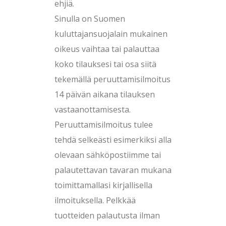
ehjiä.
Sinulla on Suomen
kuluttajansuojalain mukainen
oikeus vaihtaa tai palauttaa
koko tilauksesi tai osa siitä
tekemällä peruuttamisilmoitus
14 päivän aikana tilauksen
vastaanottamisesta.
Peruuttamisilmoitus tulee
tehdä selkeästi esimerkiksi alla
olevaan sähköpostiimme tai
palautettavan tavaran mukana
toimittamallasi kirjallisella
ilmoituksella. Pelkkää
tuotteiden palautusta ilman