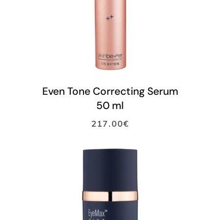
LISÄÄ OSTOSKORIIN
Even Tone Correcting Serum
50 ml
217.00
€