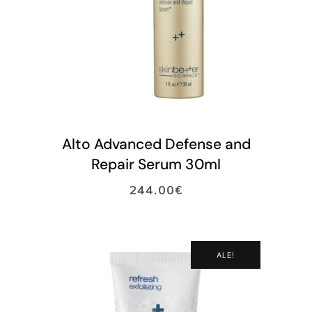
LISÄÄ OSTOSKORIIN
Alto Advanced Defense and
Repair Serum 30ml
244.00
€
ALE!