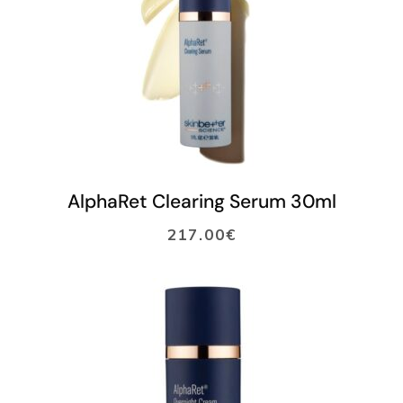
LISÄÄ OSTOSKORIIN
AlphaRet Clearing Serum 30ml
217.00
€