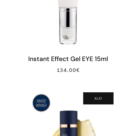
LISÄÄ OSTOSKORIIN
Instant Effect Gel EYE 15ml
134.00
€
ALE!