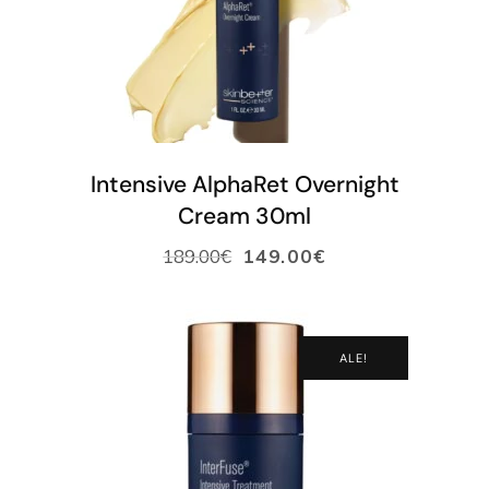
LISÄÄ OSTOSKORIIN
Intensive AlphaRet Overnight
Cream 30ml
189.00
€
149.00
€
ALE!