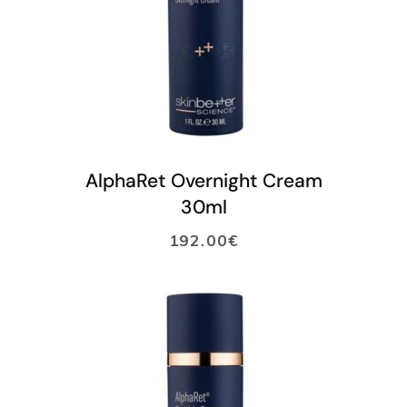
LISÄÄ OSTOSKORIIN
AlphaRet Overnight Cream
30ml
192.00
€