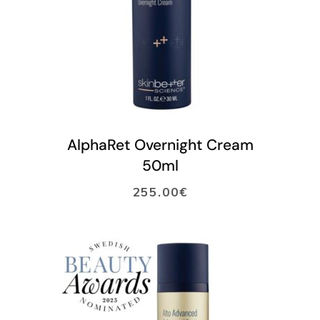
LISÄÄ OSTOSKORIIN
AlphaRet Overnight Cream
50ml
255.00
€