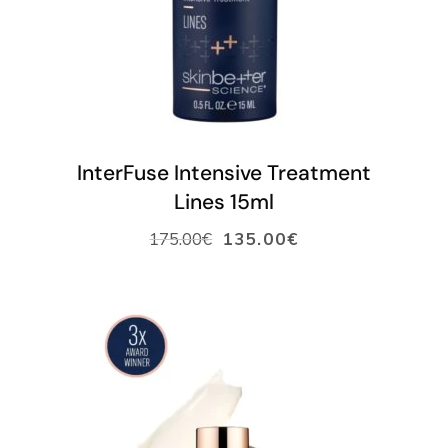
LISÄÄ OSTOSKORIIN
InterFuse Intensive Treatment
Lines 15ml
175.00
€
135.00
€