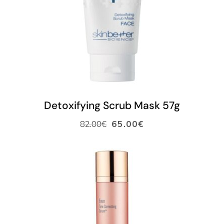
LISÄÄ OSTOSKORIIN
Detoxifying Scrub Mask 57g
82.00
€
65.00
€