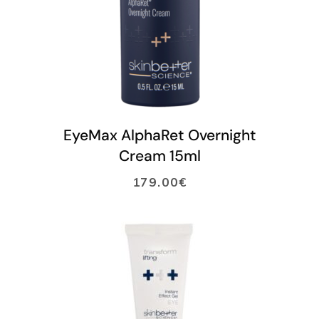
LISÄÄ OSTOSKORIIN
EyeMax AlphaRet Overnight
Cream 15ml
179.00
€