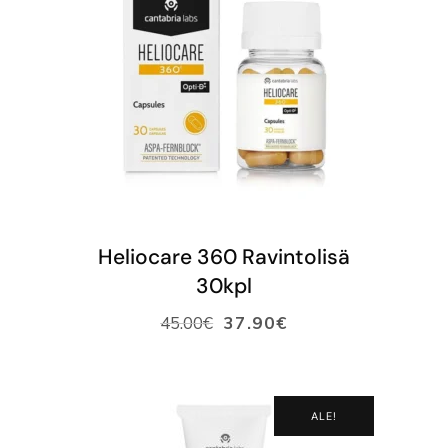
LISÄÄ OSTOSKORIIN
Heliocare 360 Ravintolisä
30kpl
45.00
€
37.90
€
ALE!