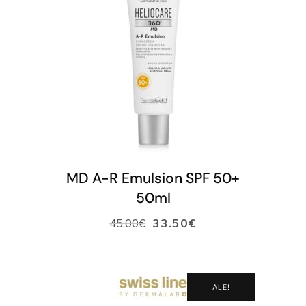
LISÄÄ OSTOSKORIIN
MD A-R Emulsion SPF 50+
50ml
45.00
€
33.50
€
ALE!