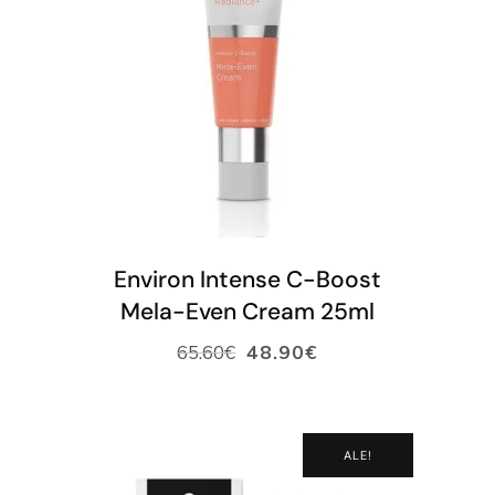
LISÄÄ OSTOSKORIIN
Environ Intense C-Boost
Mela-Even Cream 25ml
65.60
€
48.90
€
ALE!