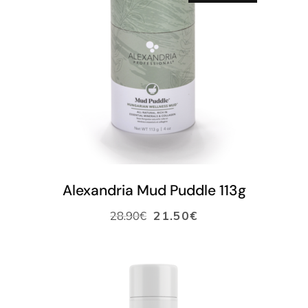
LISÄÄ OSTOSKORIIN
Alexandria Mud Puddle 113g
28.90
€
21.50
€