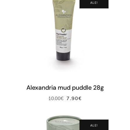
ALE!
LISÄÄ OSTOSKORIIN
Alexandria mud puddle 28g
10.00
€
7.90
€
ALE!