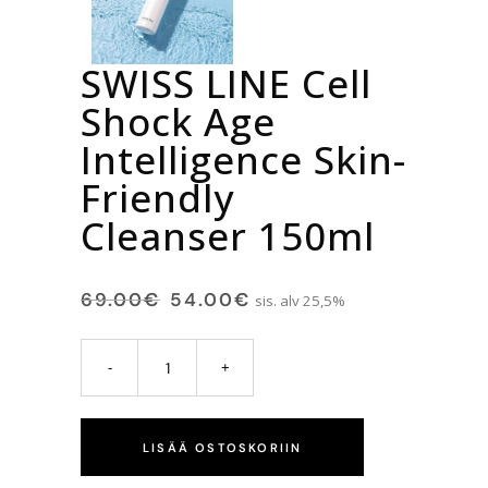
SWISS LINE Cell
Shock Age
Intelligence Skin-
Friendly
Cleanser 150ml
69.00
€
54.00
€
sis. alv 25,5%
LISÄÄ OSTOSKORIIN