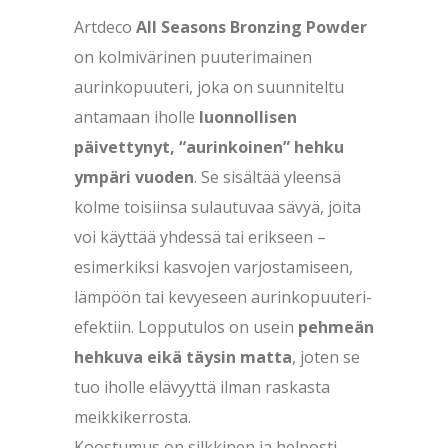
Artdeco
All Seasons Bronzing Powder
on kolmivärinen puuterimainen
aurinkopuuteri, joka on suunniteltu
antamaan iholle
luonnollisen
päivettynyt, “aurinkoinen” hehku
ympäri vuoden
. Se sisältää yleensä
kolme toisiinsa sulautuvaa sävyä, joita
voi käyttää yhdessä tai erikseen –
esimerkiksi kasvojen varjostamiseen,
lämpöön tai kevyeseen aurinkopuuteri-
efektiin. Lopputulos on usein
pehmeän
hehkuva eikä täysin matta
, joten se
tuo iholle elävyyttä ilman raskasta
meikkikerrosta.
Koostumus on silkkinen ja helposti