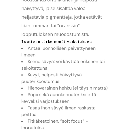
häivyttyvä, ja se sisältää valoa
heijastavia pigmenttejä, jotka estävät
liian tumman tai “oranssin”
lopputuloksen muodostumista.
Tuotteen tärkeimmät vaikutukset:
Antaa luonnollisen päivettyneen
ilmeen
Kolme sävyä: voi käyttää erikseen tai
sekoitettuna
Kevyt, helposti häivyttyvä
puuterikoostumus
Hienovarainen hehku (ei täysin matta)
Sopii sekä aurinkopuuteriksi että
kevyeksi varjostukseen
Tasaa ihon sävyä ilman raskasta
peittoa
Pitkäkestoinen, “soft focus” -
lopputulos