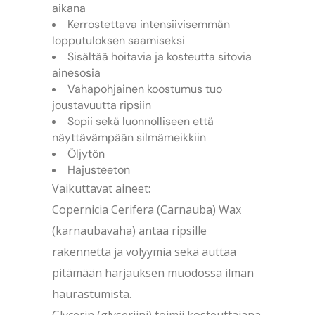
aikana
Kerrostettava intensiivisemmän
lopputuloksen saamiseksi
Sisältää hoitavia ja kosteutta sitovia
ainesosia
Vahapohjainen koostumus tuo
joustavuutta ripsiin
Sopii sekä luonnolliseen että
näyttävämpään silmämeikkiin
Öljytön
Hajusteeton
Vaikuttavat aineet:
Copernicia Cerifera (Carnauba) Wax
(karnaubavaha) antaa ripsille
rakennetta ja volyymia sekä auttaa
pitämään harjauksen muodossa ilman
haurastumista.