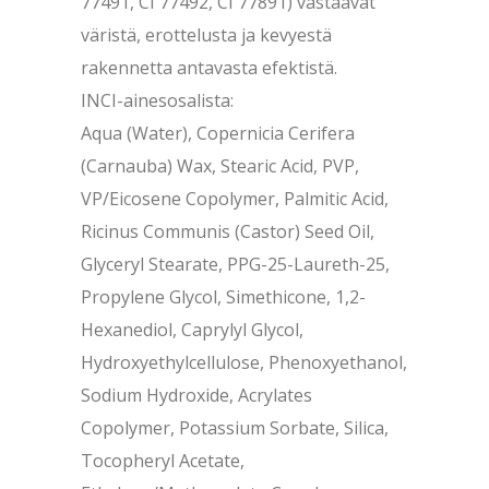
77491, CI 77492, CI 77891) vastaavat
väristä, erottelusta ja kevyestä
rakennetta antavasta efektistä.
INCI-ainesosalista:
Aqua (Water), Copernicia Cerifera
(Carnauba) Wax, Stearic Acid, PVP,
VP/Eicosene Copolymer, Palmitic Acid,
Ricinus Communis (Castor) Seed Oil,
Glyceryl Stearate, PPG-25-Laureth-25,
Propylene Glycol, Simethicone, 1,2-
Hexanediol, Caprylyl Glycol,
Hydroxyethylcellulose, Phenoxyethanol,
Sodium Hydroxide, Acrylates
Copolymer, Potassium Sorbate, Silica,
Tocopheryl Acetate,