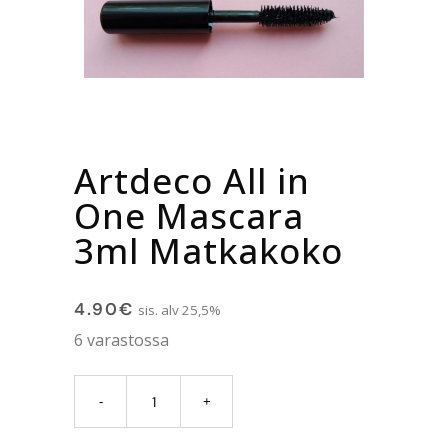
Artdeco All in
One Mascara
3ml Matkakoko
4.90
€
sis. alv 25,5%
6 varastossa