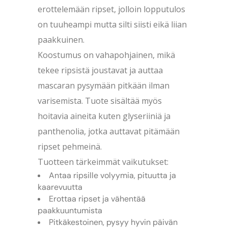
erottelemään ripset, jolloin lopputulos
on tuuheampi mutta silti siisti eikä liian
paakkuinen.
Koostumus on vahapohjainen, mikä
tekee ripsistä joustavat ja auttaa
mascaran pysymään pitkään ilman
varisemista. Tuote sisältää myös
hoitavia aineita kuten glyseriiniä ja
panthenolia, jotka auttavat pitämään
ripset pehmeinä.
Tuotteen tärkeimmät vaikutukset:
Antaa ripsille volyymia, pituutta ja
kaarevuutta
Erottaa ripset ja vähentää
paakkuuntumista
Pitkäkestoinen, pysyy hyvin päivän