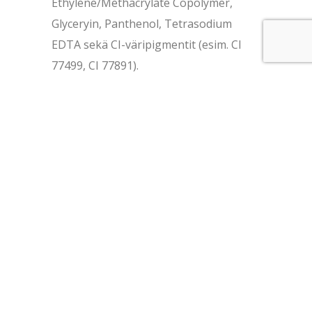
Ethylene/Methacrylate Copolymer,
Glyceryin, Panthenol, Tetrasodium
EDTA sekä CI-väripigmentit (esim. CI
77499, CI 77891).