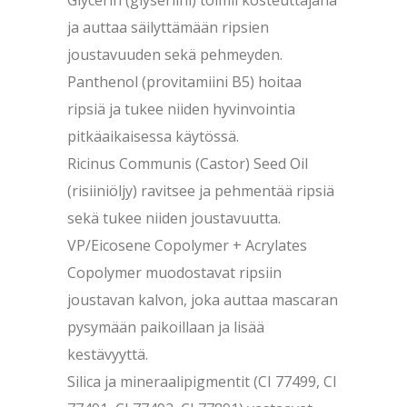
Glycerin (glyseriini) toimii kosteuttajana
ja auttaa säilyttämään ripsien
joustavuuden sekä pehmeyden.
Panthenol (provitamiini B5) hoitaa
ripsiä ja tukee niiden hyvinvointia
pitkäaikaisessa käytössä.
Ricinus Communis (Castor) Seed Oil
(risiiniöljy) ravitsee ja pehmentää ripsiä
sekä tukee niiden joustavuutta.
VP/Eicosene Copolymer + Acrylates
Copolymer muodostavat ripsiin
joustavan kalvon, joka auttaa mascaran
pysymään paikoillaan ja lisää
kestävyyttä.
Silica ja mineraalipigmentit (CI 77499, CI