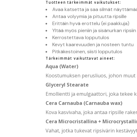
Tuotteen tärkeimmät vaikutukset:
Avaa katsetta ja saa silmät näyttämä
Antaa volyymia ja pituutta ripsille
Erittäin hyvä erottelu (ei paakkuja)
Yltää myös pieniin ja sisänurkan ripsiin
Kerrostettava lopputulos
Kevyt kaarevuuden ja nosteen tuntu
Pitkäkestoinen, siisti lopputulos
Tärkeimmät vaikuttavat aineet:
Aqua (Water)
Koostumuksen perusliuos, johon muut a
Glyceryl Stearate
Emollientti ja emulgaattori, joka teke
Cera Carnauba (Carnauba wax)
Kova kasvivaha, joka antaa ripsille raken
Cera Microcristallina + Microcrystall
Vahat, jotka tukevat ripsivärin kestävyyt