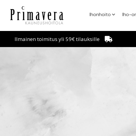
Ihonhoito
Iho-o
Ilmainen toimitus yli 59€ tilauksille