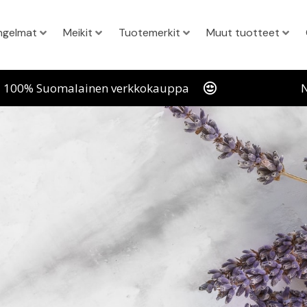
ngelmat
Meikit
Tuotemerkit
Muut tuotteet
100% Suomalainen verkkokauppa
N