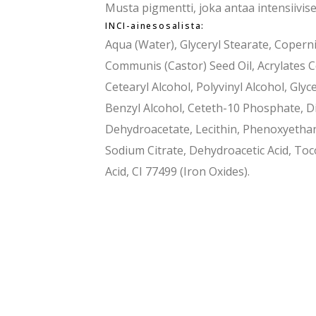
Musta pigmentti, joka antaa intensiivise
INCI-ainesosalista:
Aqua (Water), Glyceryl Stearate, Copern
Communis (Castor) Seed Oil, Acrylates
Cetearyl Alcohol, Polyvinyl Alcohol, Glyc
Benzyl Alcohol, Ceteth-10 Phosphate, Di
Dehydroacetate, Lecithin, Phenoxyetha
Sodium Citrate, Dehydroacetic Acid, Toc
Acid, CI 77499 (Iron Oxides).
emme somessa
Yhteystiedot