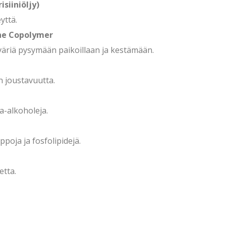
siiniöljy)
yttä.
ne Copolymer
väriä pysymään paikoillaan ja kestämään.
n joustavuutta.
a-alkoholeja.
poja ja fosfolipidejä.
etta.