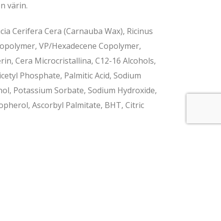
n värin.
icia Cerifera Cera (Carnauba Wax), Ricinus
 Copolymer, VP/Hexadecene Copolymer,
erin, Cera Microcristallina, C12-16 Alcohols,
cetyl Phosphate, Palmitic Acid, Sodium
nol, Potassium Sorbate, Sodium Hydroxide,
opherol, Ascorbyl Palmitate, BHT, Citric
Aukioloajat