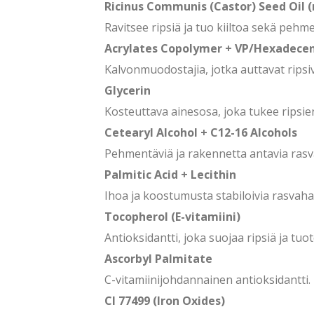
Ricinus Communis (Castor) Seed Oil (ri
Ravitsee ripsiä ja tuo kiiltoa sekä pehme
Acrylates Copolymer + VP/Hexadece
Kalvonmuodostajia, jotka auttavat ripsi
Glycerin
Kosteuttava ainesosa, joka tukee ripsie
Cetearyl Alcohol + C12-16 Alcohols
Pehmentäviä ja rakennetta antavia rasv
Palmitic Acid + Lecithin
Ihoa ja koostumusta stabiloivia rasvahap
Tocopherol (E-vitamiini)
Antioksidantti, joka suojaa ripsiä ja tuot
Ascorbyl Palmitate
C-vitamiinijohdannainen antioksidantti.
CI 77499 (Iron Oxides)