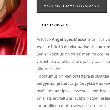
TAKAISIN TUOTEVALIKOIMAAN
TUOTEKUVAUS
Artdeco
Angel Eyes Mascara
on ripsivä
eye” -efektiä eli visuaalisesti suur
Sen erikoisuus on harja: monimuotoinen, 
varustettu applikaattori, joka yltää sekä 
ulkonurkkiin.
Koostumus on kerrostettava ja sisältää
volyymia, pituutta ja kevyttä kaar
myös hoitaa ripsiä kevyesti esimerkiksi r
on siisti, eroteltu ja “avattu katse”, e
luonnollinen mutta selvästi korostettu.