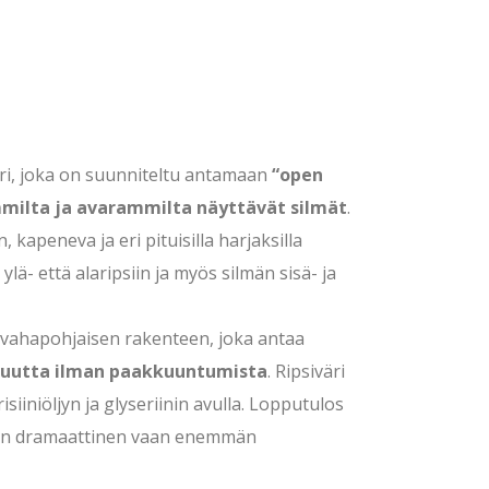
ri, joka on suunniteltu antamaan
“open
emmilta ja avarammilta näyttävät silmät
.
kapeneva ja eri pituisilla harjaksilla
ylä- että alaripsiin ja myös silmän sisä- ja
 vahapohjaisen rakenteen, joka antaa
evuutta ilman paakkuuntumista
. Ripsiväri
isiiniöljyn ja glyseriinin avulla. Lopputulos
i liian dramaattinen vaan enemmän