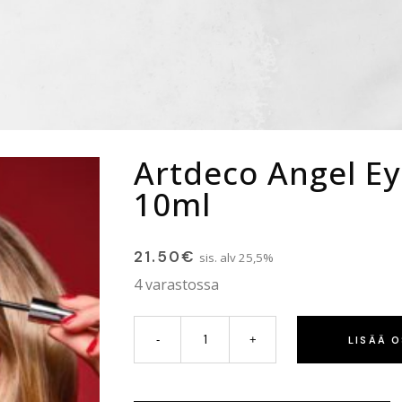
Artdeco Angel Ey
10ml
21.50
€
sis. alv 25,5%
4 varastossa
LISÄÄ 