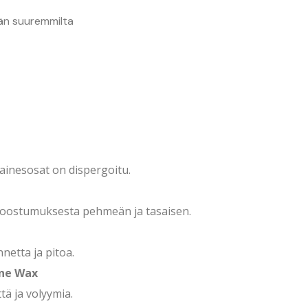
än suuremmilta
inesosat on dispergoitu.
e koostumuksesta pehmeän ja tasaisen.
netta ja pitoa.
ine Wax
tä ja volyymia.