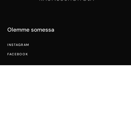
Olemme somessa
INSTAGRAM
FACEBOOK
Yhteystiedot
PRIMAVERA 3 A VANTAA
045 273 8335
INFO@KAUNEUSPRIMAVERA.FI