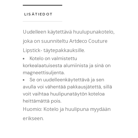
LISÄTIEDOT
Uudelleen käytettävä huulupunakotelo,
joka on suunniteltu Artdeco Couture
Lipstick- täytepakkauksille.
Kotelo on valmistettu
korkealaatuisesta alumiinista ja sinä on
magneettisuljenta.
Se on uudelleenkäytettävä ja sen
avulla voi vähentää pakkausjätettä, sillä
voit vaihtaa huulipunatäytön koteloa
heittämättä pois.
Huomio: Kotelo ja huulipuna myydään
erikseen.