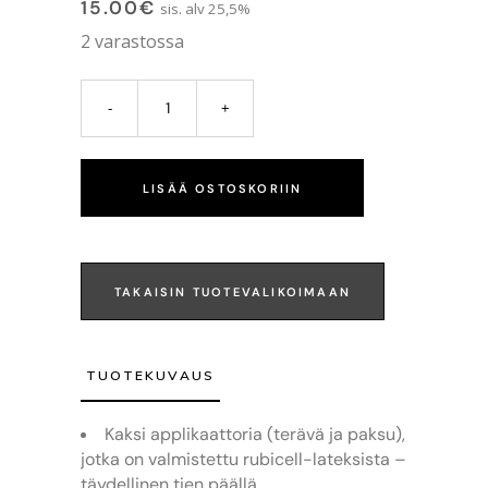
15.00
€
sis. alv 25,5%
2 varastossa
LISÄÄ OSTOSKORIIN
TAKAISIN TUOTEVALIKOIMAAN
TUOTEKUVAUS
Kaksi applikaattoria (terävä ja paksu),
jotka on valmistettu rubicell-lateksista –
täydellinen tien päällä