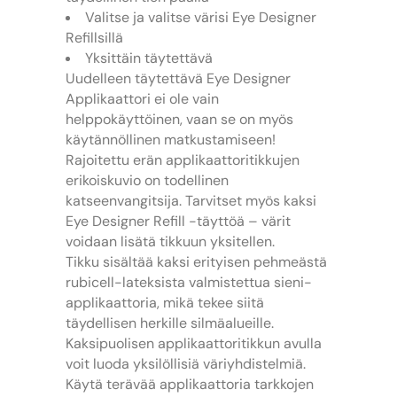
Valitse ja valitse värisi Eye Designer
Refillsillä
Yksittäin täytettävä
Uudelleen täytettävä Eye Designer
Applikaattori ei ole vain
helppokäyttöinen, vaan se on myös
käytännöllinen matkustamiseen!
Rajoitettu erän applikaattoritikkujen
erikoiskuvio on todellinen
katseenvangitsija. Tarvitset myös kaksi
Eye Designer Refill -täyttöä – värit
voidaan lisätä tikkuun yksitellen.
Tikku sisältää kaksi erityisen pehmeästä
rubicell-lateksista valmistettua sieni-
applikaattoria, mikä tekee siitä
täydellisen herkille silmäalueille.
Kaksipuolisen applikaattoritikkun avulla
voit luoda yksilöllisiä väriyhdistelmiä.
Käytä terävää applikaattoria tarkkojen