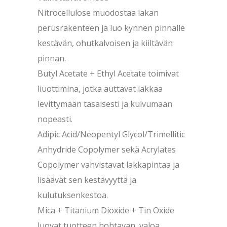
Nitrocellulose muodostaa lakan
perusrakenteen ja luo kynnen pinnalle
kestävän, ohutkalvoisen ja kiiltävän
pinnan.
Butyl Acetate + Ethyl Acetate toimivat
liuottimina, jotka auttavat lakkaa
levittymään tasaisesti ja kuivumaan
nopeasti.
Adipic Acid/Neopentyl Glycol/Trimellitic
Anhydride Copolymer sekä Acrylates
Copolymer vahvistavat lakkapintaa ja
lisäävät sen kestävyyttä ja
kulutuksenkestoa.
Mica + Titanium Dioxide + Tin Oxide
luovat tuotteen hohtavan, valoa