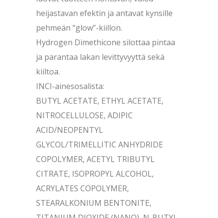
heijastavan efektin ja antavat kynsille
pehmeän “glow”-kiillon.
Hydrogen Dimethicone silottaa pintaa
ja parantaa lakan levittyvyyttä sekä
kiiltoa.
INCI-ainesosalista:
BUTYL ACETATE, ETHYL ACETATE,
NITROCELLULOSE, ADIPIC
ACID/NEOPENTYL
GLYCOL/TRIMELLITIC ANHYDRIDE
COPOLYMER, ACETYL TRIBUTYL
CITRATE, ISOPROPYL ALCOHOL,
ACRYLATES COPOLYMER,
STEARALKONIUM BENTONITE,
TITANIUM DIOXIDE (NANO), N-BUTYL