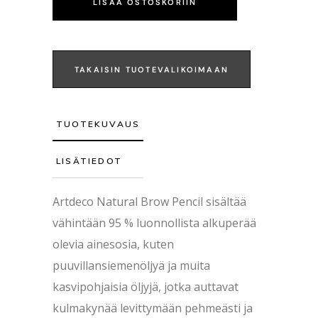
LISÄÄ OSTOSKORIIN
TAKAISIN TUOTEVALIKOIMAAN
TUOTEKUVAUS
LISÄTIEDOT
Artdeco Natural Brow Pencil sisältää
vähintään 95 % luonnollista alkuperää
olevia ainesosia, kuten
puuvillansiemenöljyä ja muita
kasvipohjaisia öljyjä, jotka auttavat
kulmakynää levittymään pehmeästi ja