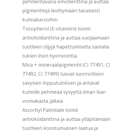
pehmentävänä emollienttina ja auttaa
pigmenttejä levittymään tasaisesti
kulmakarvoihin.
Tocopherol (E-vitamiini) toimii
antioksidanttina ja auttaa suojaamaan
tuotteen öljyjä hapettumiselta samalla
tukien ihon hyvinvointia.
Mica + mineraalipigmentit (CI 77491, CI
77492, CI 77499) luovat luonnollisen
sävyisen lopputuloksen ja antavat
kulmille pehmeää syvyyttä ilman liian
voimakasta jälkeä.
Ascorbyl Palmitate toimii
antioksidanttina ja auttaa ylläpitämään
tuotteen koostumuksen laatua ja