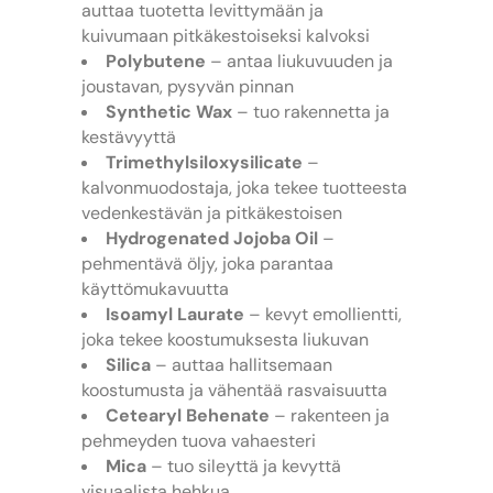
auttaa tuotetta levittymään ja
kuivumaan pitkäkestoiseksi kalvoksi
Polybutene
– antaa liukuvuuden ja
joustavan, pysyvän pinnan
Synthetic Wax
– tuo rakennetta ja
kestävyyttä
Trimethylsiloxysilicate
–
kalvonmuodostaja, joka tekee tuotteesta
vedenkestävän ja pitkäkestoisen
Hydrogenated Jojoba Oil
–
pehmentävä öljy, joka parantaa
käyttömukavuutta
Isoamyl Laurate
– kevyt emollientti,
joka tekee koostumuksesta liukuvan
Silica
– auttaa hallitsemaan
koostumusta ja vähentää rasvaisuutta
Cetearyl Behenate
– rakenteen ja
pehmeyden tuova vahaesteri
Mica
– tuo sileyttä ja kevyttä
visuaalista hehkua