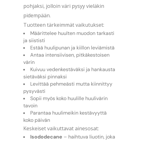
pohjaksi, jolloin väri pysyy vieläkin
pidempään.
Tuotteen tärkeimmät vaikutukset:
Määrittelee huulten muodon tarkasti
ja siististi
Estää huulipunan ja kiillon leviämistä
Antaa intensiivisen, pitkäkestoisen
värin
Kuivuu vedenkestäväksi ja hankausta
sietäväksi pinnaksi
Levittää pehmeästi mutta kiinnittyy
pysyvästi
Sopii myös koko huulille huulivärin
tavoin
Parantaa huulimeikin kestävyyttä
koko päivän
Keskeiset vaikuttavat ainesosat:
Isododecane
– haihtuva liuotin, joka