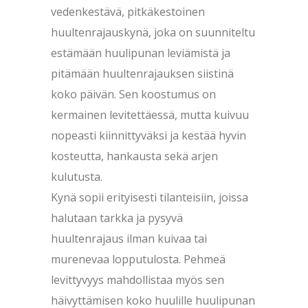
vedenkestävä, pitkäkestoinen
huultenrajauskynä, joka on suunniteltu
estämään huulipunan leviämistä ja
pitämään huultenrajauksen siistinä
koko päivän. Sen koostumus on
kermainen levitettäessä, mutta kuivuu
nopeasti kiinnittyväksi ja kestää hyvin
kosteutta, hankausta sekä arjen
kulutusta.
Kynä sopii erityisesti tilanteisiin, joissa
halutaan tarkka ja pysyvä
huultenrajaus ilman kuivaa tai
murenevaa lopputulosta. Pehmeä
levittyvyys mahdollistaa myös sen
häivyttämisen koko huulille huulipunan