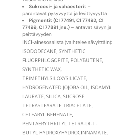
Sukroosi- ja vahaesterit
–
parantavat pysyvyyttä ja levittyvyyttä
Pigmentit (CI 77491, CI 77492, CI
77499, CI 77891 jne.)
– antavat sävyn ja
peittävyyden
INCI-ainesosalista (vaihtelee sävyittäin):
ISODODECANE, SYNTHETIC
FLUORPHLOGOPITE, POLYBUTENE,
SYNTHETIC WAX,
TRIMETHYLSILOXYSILICATE,
HYDROGENATED JOJOBA OIL, ISOAMYL
LAURATE, SILICA, SUCROSE
TETRASTEARATE TRIACETATE,
CETEARYL BEHENATE,
PENTAERYTHRITYL TETRA-DI-T-
BUTYL HYDROXYHYDROCINNAMATE,