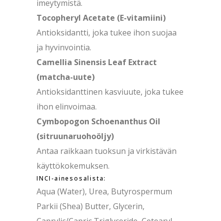
imeytymistä.
Tocopheryl Acetate (E-vitamiini)
Antioksidantti, joka tukee ihon suojaa
ja hyvinvointia.
Camellia Sinensis Leaf Extract
(matcha-uute)
Antioksidanttinen kasviuute, joka tukee
ihon elinvoimaa.
Cymbopogon Schoenanthus Oil
(sitruunaruohoöljy)
Antaa raikkaan tuoksun ja virkistävän
käyttökokemuksen.
INCI-ainesosalista:
Aqua (Water), Urea, Butyrospermum
Parkii (Shea) Butter, Glycerin,