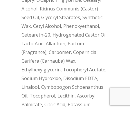
Caprylic/Capric Triglyceride, Cetearyl
Alcohol, Ricinus Communis (Castor)
Seed Oil, Glyceryl Stearates, Synthetic
Wax, Cetyl Alcohol, Phenoxyethanol,
Ceteareth-20, Hydrogenated Castor Oil,
Lactic Acid, Allantoin, Parfum
(Fragrance), Carbomer, Copernicia
Cerifera (Carnauba) Wax,
Ethylhexylglycerin, Tocopheryl Acetate,
Sodium Hydroxide, Disodium EDTA,
Linalool, Cymbopogon Schoenanthus
Oil, Tocopherol, Lecithin, Ascorbyl
Palmitate, Citric Acid, Potassium
Sorbate, Sodium Benzoate sekä
tuoksuallergeenit (limonene, citronellol,