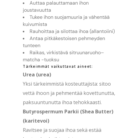
Auttaa palauttamaan ihon
joustavuutta
Tukee ihon suojamuuria ja vähentää
kuivumista
Rauhoittaa ja silottaa ihoa (allantoiini)
Antaa pitkäkestoisen pehmeyden
tunteen
Raikas, virkistävä sitruunaruoho–
matcha -tuoksu
Tärkeimmät vaikuttavat aineet:
Urea (urea)
Yksi tärkeimmistä kosteuttajista: sitoo
vettä ihoon ja pehmentää kovettunutta,
paksuuntunutta ihoa tehokkaasti.
Butyrospermum Parkii (Shea Butter)
(karitevoi)
Ravitsee ja suojaa ihoa sekä estää