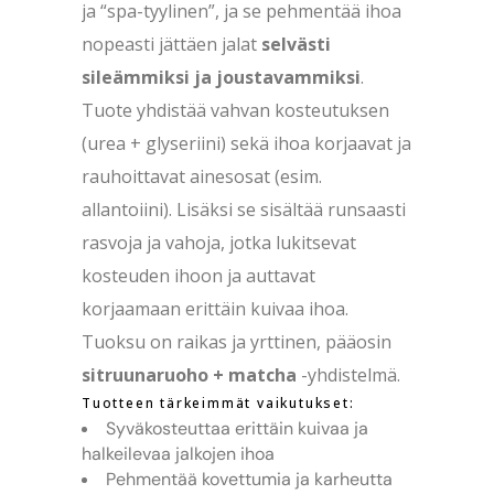
ja “spa-tyylinen”, ja se pehmentää ihoa
nopeasti jättäen jalat
selvästi
sileämmiksi ja joustavammiksi
.
Tuote yhdistää vahvan kosteutuksen
(urea + glyseriini) sekä ihoa korjaavat ja
rauhoittavat ainesosat (esim.
allantoiini). Lisäksi se sisältää runsaasti
rasvoja ja vahoja, jotka lukitsevat
kosteuden ihoon ja auttavat
korjaamaan erittäin kuivaa ihoa.
Tuoksu on raikas ja yrttinen, pääosin
sitruunaruoho + matcha
-yhdistelmä.
Tuotteen tärkeimmät vaikutukset:
Syväkosteuttaa erittäin kuivaa ja
halkeilevaa jalkojen ihoa
Pehmentää kovettumia ja karheutta