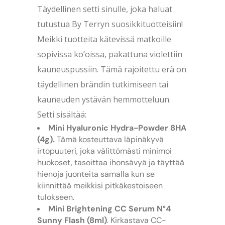
Täydellinen setti sinulle, joka haluat
tutustua By Terryn suosikkituotteisiin!
Meikki tuotteita kätevissä matkoille
sopivissa ko’oissa, pakattuna violettiin
kauneuspussiin. Tämä rajoitettu erä on
täydellinen brändin tutkimiseen tai
kauneuden ystävän hemmotteluun.
Setti sisältää:
Mini Hyaluronic Hydra-Powder 8HA
(4g).
Tämä kosteuttava läpinäkyvä
irtopuuteri, joka välittömästi minimoi
huokoset, tasoittaa ihonsävyä ja täyttää
hienoja juonteita samalla kun se
kiinnittää meikkisi pitkäkestoiseen
tulokseen.
Mini Brightening CC Serum N°4
Sunny Flash (8ml)
. Kirkastava CC-