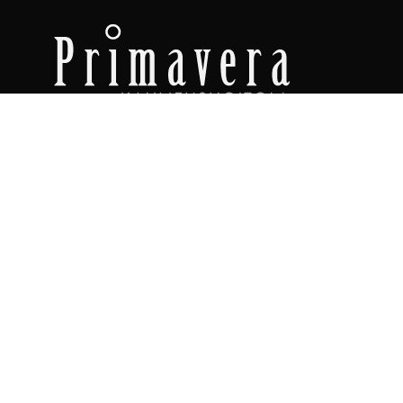
Olemme somessa
INSTAGRAM
FACEBOOK
Yhteystiedot
PRIMAVERA 3 A VANTAA