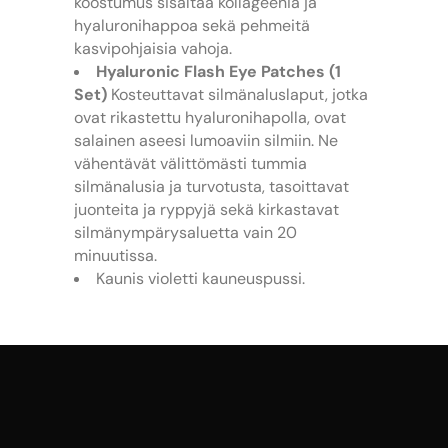
koostumus sisältää kollageenia ja
hyaluronihappoa sekä pehmeitä
kasvipohjaisia vahoja.
Hyaluronic Flash Eye Patches (1
Set)
Kosteuttavat silmänaluslaput, jotka
ovat rikastettu hyaluronihapolla, ovat
salainen aseesi lumoaviin silmiin. Ne
vähentävät välittömästi tummia
silmänalusia ja turvotusta, tasoittavat
juonteita ja ryppyjä sekä kirkastavat
silmänympärysaluetta vain 20
minuutissa.
Kaunis violetti kauneuspussi.