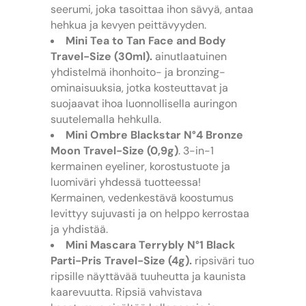
seerumi, joka tasoittaa ihon sävyä, antaa
hehkua ja kevyen peittävyyden.
Mini Tea to Tan Face and Body
Travel-Size (30ml).
ainutlaatuinen
yhdistelmä ihonhoito- ja bronzing-
ominaisuuksia, jotka kosteuttavat ja
suojaavat ihoa luonnollisella auringon
suutelemalla hehkulla.
Mini Ombre Blackstar N°4 Bronze
Moon Travel-Size (0,9g)
. 3-in-1
kermainen eyeliner, korostustuote ja
luomiväri yhdessä tuotteessa!
Kermainen, vedenkestävä koostumus
levittyy sujuvasti ja on helppo kerrostaa
ja yhdistää.
Mini Mascara Terrybly N°1 Black
Parti-Pris Travel-Size (4g).
ripsiväri tuo
ripsille näyttävää tuuheutta ja kaunista
kaarevuutta. Ripsiä vahvistava