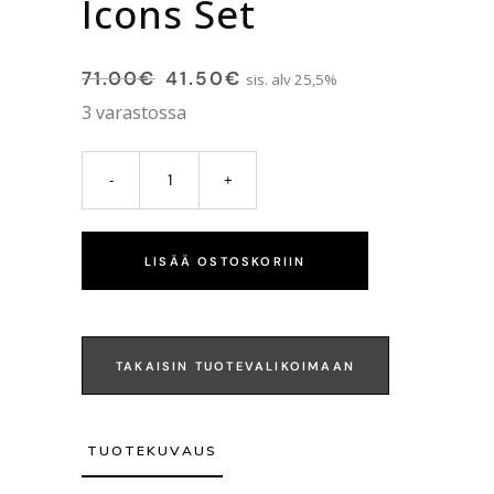
Icons Set
71.00
€
41.50
€
sis. alv 25,5%
3 varastossa
LISÄÄ OSTOSKORIIN
TAKAISIN TUOTEVALIKOIMAAN
TUOTEKUVAUS