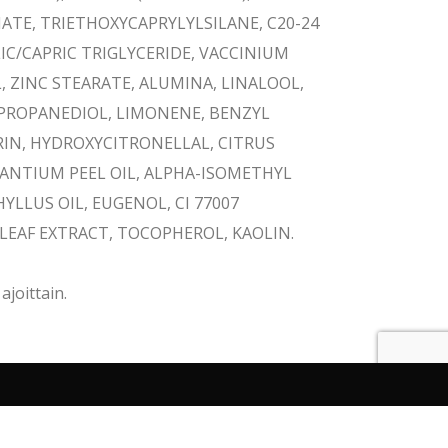
TE, TRIETHOXYCAPRYLYLSILANE, C20-24
IC/CAPRIC TRIGLYCERIDE, VACCINIUM
 ZINC STEARATE, ALUMINA, LINALOOL,
PROPANEDIOL, LIMONENE, BENZYL
ERIN, HYDROXYCITRONELLAL, CITRUS
RANTIUM PEEL OIL, ALPHA-ISOMETHYL
YLLUS OIL, EUGENOL, CI 77007
 LEAF EXTRACT, TOCOPHEROL, KAOLIN.
joittain.