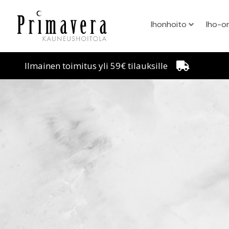
Ihonhoito
Iho-o
Ilmainen toimitus yli 59€ tilauksille