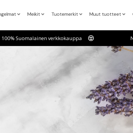
ngelmat
Meikit
Tuotemerkit
Muut tuotteet
100% Suomalainen verkkokauppa
N