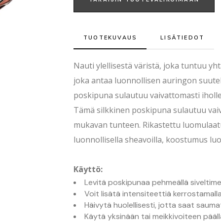
TUOTEKUVAUS
LISÄTIEDOT
Nauti ylellisestä väristä, joka tuntuu yh
joka antaa luonnollisen auringon suut
poskipuna sulautuu vaivattomasti iholl
Tämä silkkinen poskipuna sulautuu vaiva
mukavan tunteen. Rikastettu luomulaatui
luonnollisella sheavoilla, koostumus luo
Käyttö:
Levitä poskipunaa pehmeällä siveltimel
Voit lisätä intensiteettiä kerrostamall
Häivytä huolellisesti, jotta saat sau
Käytä yksinään tai meikkivoiteen pää