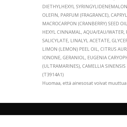
DIETHYLHEXYL SYRINGYLIDENEMALONA
OLEFIN, PARFUM (FRAGRANCE), CAPRYL
MACROCARPON (CRANBERRY) SEED OIL,
HEXYL CINNAMAL, AQUA/EAU/WATER, 
SALICYLATE, LINALYL ACETATE, GLYC
LIMON (LEMON) PEEL OIL, CITRUS AU
IONONE, GERANIOL, EUGENIA CARYOPH
(ULTRAMARINES), CAMELLIA SINENSIS
(T3914A1)
Huomaa, että ainesosat voivat muuttua a