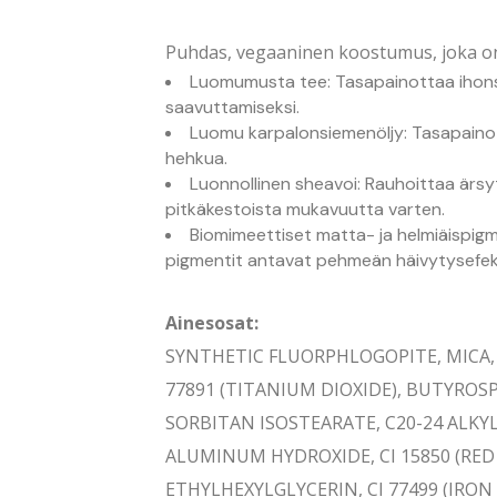
Puhdas, vegaaninen koostumus, joka on 
Luomumusta tee: Tasapainottaa ihon
saavuttamiseksi.
Luomu karpalonsiemenöljy: Tasapainot
hehkua.
Luonnollinen sheavoi: Rauhoittaa ärsy
pitkäkestoista mukavuutta varten.
Biomimeettiset matta- ja helmiäispigme
pigmentit antavat pehmeän häivytysefekti
Ainesosat:
SYNTHETIC FLUORPHLOGOPITE, MICA, C
77891 (TITANIUM DIOXIDE), BUTYROS
SORBITAN ISOSTEARATE, C20-24 ALKYL
ALUMINUM HYDROXIDE, CI 15850 (RED 
ETHYLHEXYLGLYCERIN, CI 77499 (IRON O