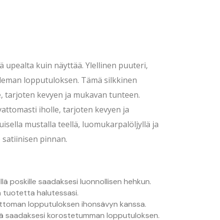
tä upealta kuin näyttää. Ylellinen puuteri,
eleman lopputuloksen. Tämä silkkinen
e, tarjoten kevyen ja mukavan tunteen.
ttomasti iholle, tarjoten kevyen ja
sella mustalla teellä, luomukarpalöljyllä ja
 satiinisen pinnan.
lä poskille saadaksesi luonnollisen hehkun.
a tuotetta halutessasi.
mattoman lopputuloksen ihonsävyn kanssa.
llä saadaksesi korostetumman lopputuloksen.