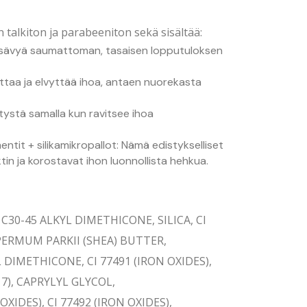
talkiton ja parabeeniton sekä sisältää:
sävyä saumattoman, tasaisen lopputuloksen
taa ja elvyttää ihoa, antaen nuorekasta
tystä samalla kun ravitsee ihoa
ntit + silikamikropallot: Nämä edistykselliset
n ja korostavat ihon luonnollista hehkua.
30-45 ALKYL DIMETHICONE, SILICA, CI
PERMUM PARKII (SHEA) BUTTER,
 DIMETHICONE, CI 77491 (IRON OXIDES),
7), CAPRYLYL GLYCOL,
XIDES), CI 77492 (IRON OXIDES),