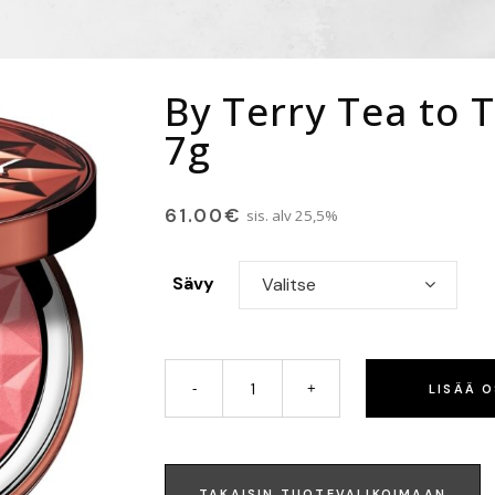
By Terry Tea to 
7g
61.00
€
sis. alv 25,5%
Sävy
Valitse
LISÄÄ 
TAKAISIN TUOTEVALIKOIMAAN