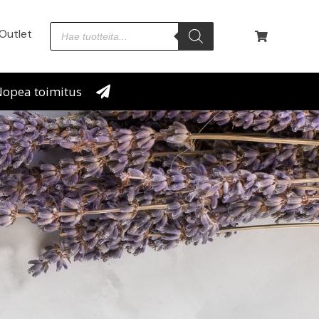
Outlet
opea toimitus