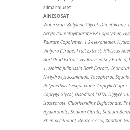
silmänaluset.
AINESOSAT:
Water/Eau, Butylene Glycol, Dimethicone,
Acryloyldimethyltaurate/VP Copolymer, Hyd
Taurate Copolymer, 1,2-Hexanediol, Hydroly
Vinifera (Grape) Fruit Extract, Hibiscus Ab
Bark/Bud Extract, Hydrolyzed Soy Protein, P
1, Albizia Julibrissin Bark Extract, Chondr
N-Hydroxysuccinimide, Tocopherol, Squala
Polymethylsilsesquioxane, Caprylic/Capric T
Caprylyl Glycol, Disodium EDTA, Diglycerin,
Isostearate, Chlorhexidine Digluconate, Ph
Hyaluronate, Sodium Citrate, Sodium Benzoa
Phenoxyethanol, Benzoic Acid, Xanthan Gum