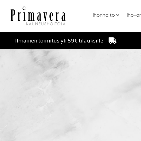
Ihonhoito
Iho-o
Ilmainen toimitus yli 59€ tilauksille