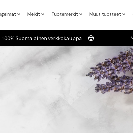
ngelmat
Meikit
Tuotemerkit
Muut tuotteet
100% Suomalainen verkkokauppa
N