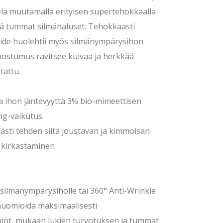
lä muutamalla erityisen supertehokkaalla
ellä tummat silmänaluset. Tehokkaasti
voide huolehtii myös silmänympärysihon
koostumus ravitsee kuivaa ja herkkää
tattu.
aa ihon jäntevyyttä 3% bio-mimeettisen
ng-vaikutus.
ästi tehden siitä joustavan ja kimmoisan
 kirkastaminen
n silmänympärysiholle tai 360° Anti-Wrinkle
huomioida maksimaalisesti
miöt, mukaan lukien turvotuksen ja tummat