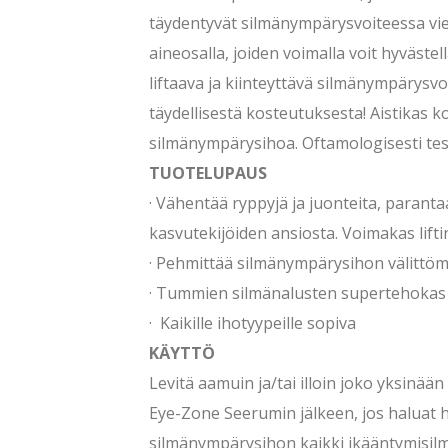
täydentyvät silmänympärysvoiteessa vie
aineosalla, joiden voimalla voit hyväst
liftaava ja kiinteyttävä silmänympärys
täydellisestä kosteutuksesta! Aistikas 
silmänympärysihoa. Oftamologisesti tes
TUOTELUPAUS
· Vähentää ryppyjä ja juonteita, parant
kasvutekijöiden ansiosta. Voimakas lifti
· Pehmittää silmänympärysihon välittöm
· Tummien silmänalusten supertehokas
· Kaikille ihotyypeille sopiva
KÄYTTÖ
Levitä aamuin ja/tai illoin joko yksinää
Eye-Zone Seerumin jälkeen, jos haluat 
silmänympärysihon kaikki ikääntymisil