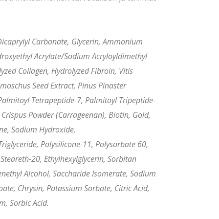
 Dicaprylyl Carbonate, Glycerin, Ammonium
roxyethyl Acrylate/Sodium Acryloyldimethyl
zed Collagen, Hydrolyzed Fibroin, Vitis
elmoschus Seed Extract, Pinus Pinaster
almitoyl Tetrapeptide-7, Palmitoyl Tripeptide-
us Crispus Powder (Carrageenan), Biotin, Gold,
ne, Sodium Hydroxide,
riglyceride, Polysilicone-11, Polysorbate 60,
 Steareth-20, Ethylhexylglycerin, Sorbitan
enethyl Alcohol, Saccharide Isomerate, Sodium
te, Chrysin, Potassium Sorbate, Citric Acid,
, Sorbic Acid.