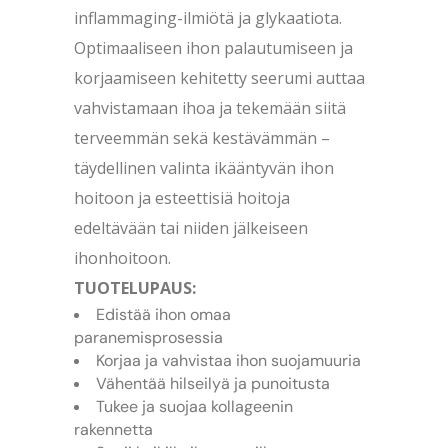
inflammaging-ilmiötä ja glykaatiota.
Optimaaliseen ihon palautumiseen ja
korjaamiseen kehitetty seerumi auttaa
vahvistamaan ihoa ja tekemään siitä
terveemmän sekä kestävämmän –
täydellinen valinta ikääntyvän ihon
hoitoon ja esteettisiä hoitoja
edeltävään tai niiden jälkeiseen
ihonhoitoon.
TUOTELUPAUS:
Edistää ihon omaa
paranemisprosessia
Korjaa ja vahvistaa ihon suojamuuria
Vähentää hilseilyä ja punoitusta
Tukee ja suojaa kollageenin
rakennetta