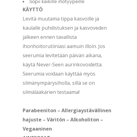
Sopii kaikille ihotyypeille
KÄYTTÖ
Levitä muutama tippa kasvoille ja
kaulalle puhdistuksen ja kasvoveden
jälkeen ennen tavallista
ihonhoitorutiiniasi aamuin illoin. Jos
seerumia levitetään päivän aikana,
käytä Never-Seen aurinkovoidetta.
Seerumia voidaan käyttää myös
silmänympärysiholla, sillä se on
silmälääkärien testaama!
Parabeeniton – Allergiaystävällinen
hajuste – Väritön – Alkoholiton –
Vegaaninen