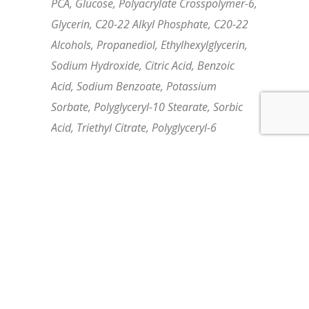
PCA, Glucose, Polyacrylate Crosspolymer-6,
Glycerin, C20-22 Alkyl Phosphate, C20-22
Alcohols, Propanediol, Ethylhexylglycerin,
Sodium Hydroxide, Citric Acid, Benzoic
Acid, Sodium Benzoate, Potassium
Sorbate, Polyglyceryl-10 Stearate, Sorbic
Acid, Triethyl Citrate, Polyglyceryl-6
Behenate, Carbomer, Sodium Dextran
Sulfate, Sodium Lactate, Behenic Acid,
Cetearyl Alcohol, Glyceryl Stearate,
Polysorbate 20, Fragrance, Sodium
Levulinate, Phenoxyethanol, Sodium
Cetearyl Sulfate