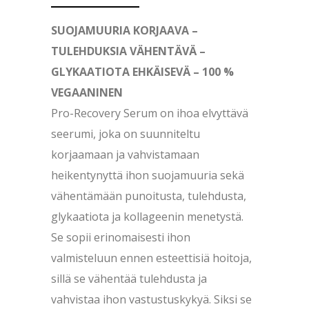
SUOJAMUURIA KORJAAVA –
TULEHDUKSIA VÄHENTÄVÄ –
GLYKAATIOTA EHKÄISEVÄ – 100 %
VEGAANINEN
Pro-Recovery Serum on ihoa elvyttävä
seerumi, joka on suunniteltu
korjaamaan ja vahvistamaan
heikentynyttä ihon suojamuuria sekä
vähentämään punoitusta, tulehdusta,
glykaatiota ja kollageenin menetystä.
Se sopii erinomaisesti ihon
valmisteluun ennen esteettisiä hoitoja,
sillä se vähentää tulehdusta ja
vahvistaa ihon vastustuskykyä. Siksi se