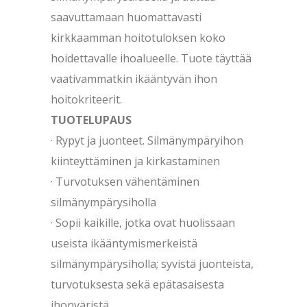
saavuttamaan huomattavasti
kirkkaamman hoitotuloksen koko
hoidettavalle ihoalueelle. Tuote täyttää
vaativammatkin ikääntyvän ihon
hoitokriteerit.
TUOTELUPAUS
· Rypyt ja juonteet. Silmänympäryihon
kiinteyttäminen ja kirkastaminen
· Turvotuksen vähentäminen
silmänympärysiholla
· Sopii kaikille, jotka ovat huolissaan
useista ikääntymismerkeistä
silmänympärysiholla; syvistä juonteista,
turvotuksesta sekä epätasaisesta
ihonväristä.