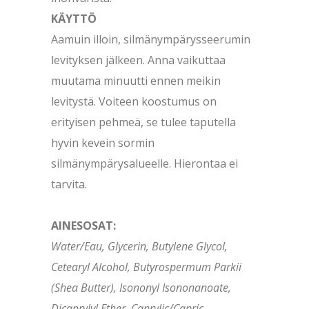
KÄYTTÖ
Aamuin illoin, silmänympärysseerumin
levityksen jälkeen. Anna vaikuttaa
muutama minuutti ennen meikin
levitystä. Voiteen koostumus on
erityisen pehmeä, se tulee taputella
hyvin kevein sormin
silmänympärysalueelle. Hierontaa ei
tarvita.
AINESOSAT:
Water/Eau, Glycerin, Butylene Glycol,
Cetearyl Alcohol, Butyrospermum Parkii
(Shea Butter), Isononyl Isononanoate,
Dicaprylyl Ether, Caprylic/Capric