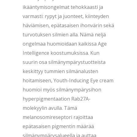
ikääntymisongelmat tehokkaasti ja
varmasti: rypyt ja juonteet, kiinteyden
häviämisen, epätasaisen ihonvärin sekä
turvotuksen silmien alla. Nämä neljä
ongelmaa huomioidaan kaikissa Age
Intelligence koostumuksissa. Kun
suurin osa silmänympärystuotteista
keskittyy tummien silmänalusten
hoitamiseen, Youth-Inducing Eye cream
huomioi myös silmänympärysihon
hyperpigmentaation Rab27A-
molekyylin avulla. Tämä
melanosomireseptori rajoittaa
epätasaisen pigmentin määrää
silmänympärysalueella ja auttaa