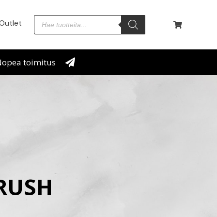
Outlet
opea toimitus
RUSH