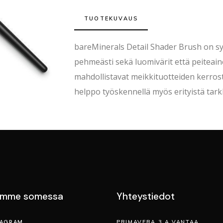
TUOTEKUVAUS
bareMinerals Detail Shader Brush on synt
pehmeästi sekä luomivärit että peiteaine
mahdollistavat meikkituotteiden kerrost
helppo työskennellä myös erityistä tarkku
emme somessa
Yhteystiedot
TAGRAM
PRIMAVERA 3 A VANTAA