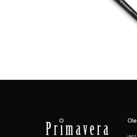
Ol
INS