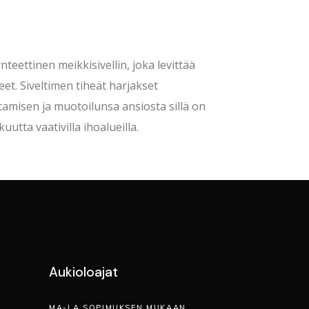
eettinen meikkisivellin, joka levittää
et. Siveltimen tiheät harjakset
amisen ja muotoilunsa ansiosta sillä on
utta vaativilla ihoalueilla.
Aukioloajat
MA-LA SOPIMUKSEN MUKAAN