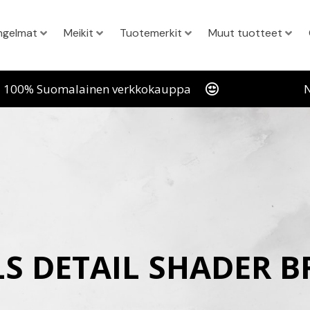
ngelmat
Meikit
Tuotemerkit
Muut tuotteet
100% Suomalainen verkkokauppa
N
S DETAIL SHADER B