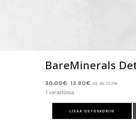
BareMinerals Det
30.00
€
13.90
€
sis. alv 25,5%
1 varastossa
LISÄÄ OSTOSKORIIN