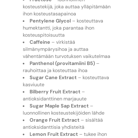
kosteustekijä, joka auttaa ylläpitämään
ihon kosteustasapainoa
Pentylene Glycol
– kosteuttava
humektantti, joka parantaa ihon
kosteuspitoisuutta
Caffeine
– virkistää
silmänympärysihoa ja auttaa
vähentämään turvotuksen vaikutelmaa
Panthenol (provitamiini B5)
–
rauhoittaa ja kosteuttaa ihoa
Sugar Cane Extract
– kosteuttava
kasviuute
Bilberry Fruit Extract
–
antioksidanttinen marjauute
Sugar Maple Sap Extract
–
luonnollinen kosteustekijöiden lähde
Orange Fruit Extract
– sisältää
antioksidanttisia yhdisteitä
Lemon Fruit Extract
– tukee ihon