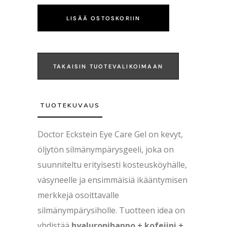
LISÄÄ OSTOSKORIIN
TAKAISIN TUOTEVALIKOIMAAN
TUOTEKUVAUS
Doctor Eckstein Eye Care Gel on kevyt,
öljytön silmänympärysgeeli, joka on
suunniteltu erityisesti kosteusköyhälle,
väsyneelle ja ensimmäisiä ikääntymisen
merkkejä osoittavalle
silmänympärysiholle. Tuotteen idea on
yhdistää
hyaluronihappo + kofeiini +