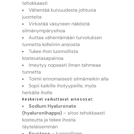
tehokkaasti
Vähentää kuivuudesta johtuvia
juonteita
Virkistää väsyneen näköistä
silmänympärysihoa
Auttaa vähentämään turvotuksen
tunnetta kofeiinin ansiosta
Tukee ihon luonnollista
kosteustasapainoa
Imeytyy nopeasti ilman tahmeaa
tunnetta
Toimii erinomaisesti silmämeikin alla
Sopii kaikille ihotyypeille, myös
herkälle iholle
Keskeiset vaikuttavat ainesosat:
Sodium Hyaluronate
(hyaluronihappo)
– sitoo tehokkaasti
kosteutta ja tekee ihosta
täyteläisemmän
Fructose
– luonnollinen