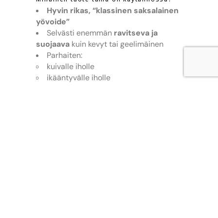
Hyvin rikas, “klassinen saksalainen
yövoide”
Selvästi enemmän
ravitseva ja
suojaava
kuin kevyt tai geelimäinen
Parhaiten:
kuivalle iholle
ikääntyvälle iholle
talviaikaan tai ihoon, joka kiristelee
helposti
Sisältää lanoliinia ja hajusteita → ei
paras erittäin herkälle tai akneen
taipuvaiselle iholle
Ei “aktiivinen tehohoito”, vaan
korjaava ja kosteuttava perusvoide