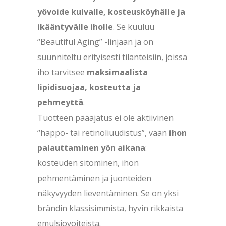
yövoide kuivalle, kosteusköyhälle ja
ikääntyvälle iholle
. Se kuuluu
“Beautiful Aging” -linjaan ja on
suunniteltu erityisesti tilanteisiin, joissa
iho tarvitsee
maksimaalista
lipidisuojaa, kosteutta ja
pehmeyttä
.
Tuotteen pääajatus ei ole aktiivinen
“happo- tai retinoliuudistus”, vaan
ihon
palauttaminen yön aikana
:
kosteuden sitominen, ihon
pehmentäminen ja juonteiden
näkyvyyden lieventäminen. Se on yksi
brändin klassisimmista, hyvin rikkaista
emulsiovoiteista.