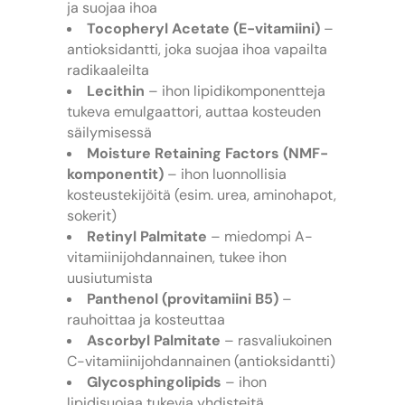
ja suojaa ihoa
Tocopheryl Acetate (E-vitamiini)
–
antioksidantti, joka suojaa ihoa vapailta
radikaaleilta
Lecithin
– ihon lipidikomponentteja
tukeva emulgaattori, auttaa kosteuden
säilymisessä
Moisture Retaining Factors (NMF-
komponentit)
– ihon luonnollisia
kosteustekijöitä (esim. urea, aminohapot,
sokerit)
Retinyl Palmitate
– miedompi A-
vitamiinijohdannainen, tukee ihon
uusiutumista
Panthenol (provitamiini B5)
–
rauhoittaa ja kosteuttaa
Ascorbyl Palmitate
– rasvaliukoinen
C-vitamiinijohdannainen (antioksidantti)
Glycosphingolipids
– ihon
lipidisuojaa tukevia yhdisteitä