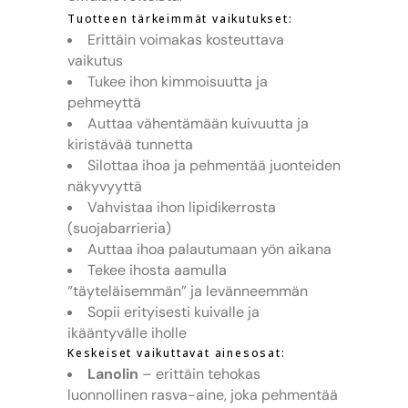
Tuotteen tärkeimmät vaikutukset:
Erittäin voimakas kosteuttava
vaikutus
Tukee ihon kimmoisuutta ja
pehmeyttä
Auttaa vähentämään kuivuutta ja
kiristävää tunnetta
Silottaa ihoa ja pehmentää juonteiden
näkyvyyttä
Vahvistaa ihon lipidikerrosta
(suojabarrieria)
Auttaa ihoa palautumaan yön aikana
Tekee ihosta aamulla
“täyteläisemmän” ja levänneemmän
Sopii erityisesti kuivalle ja
ikääntyvälle iholle
Keskeiset vaikuttavat ainesosat:
Lanolin
– erittäin tehokas
luonnollinen rasva-aine, joka pehmentää