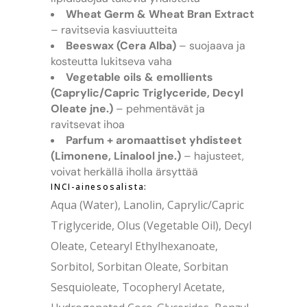
Wheat Germ & Wheat Bran Extract
– ravitsevia kasviuutteita
Beeswax (Cera Alba)
– suojaava ja
kosteutta lukitseva vaha
Vegetable oils & emollients
(Caprylic/Capric Triglyceride, Decyl
Oleate jne.)
– pehmentävät ja
ravitsevat ihoa
Parfum + aromaattiset yhdisteet
(Limonene, Linalool jne.)
– hajusteet,
voivat herkällä iholla ärsyttää
INCI-ainesosalista:
Aqua (Water), Lanolin, Caprylic/Capric
Triglyceride, Olus (Vegetable Oil), Decyl
Oleate, Cetearyl Ethylhexanoate,
Sorbitol, Sorbitan Oleate, Sorbitan
Sesquioleate, Tocopheryl Acetate,