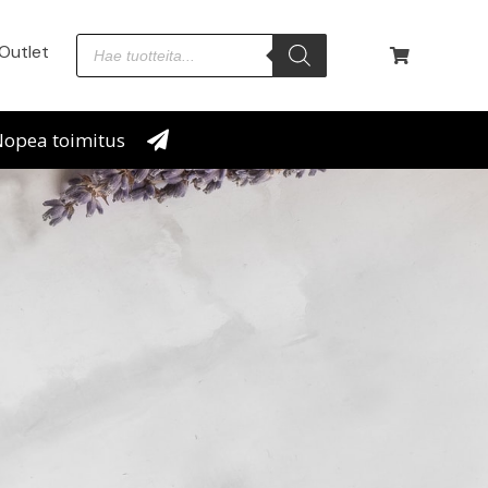
Outlet
opea toimitus