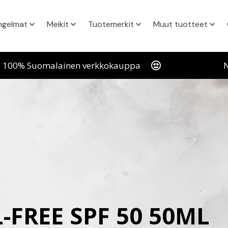
ngelmat
Meikit
Tuotemerkit
Muut tuotteet
100% Suomalainen verkkokauppa
N
L-FREE SPF 50 50ML