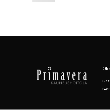
Ol
INS
FAC