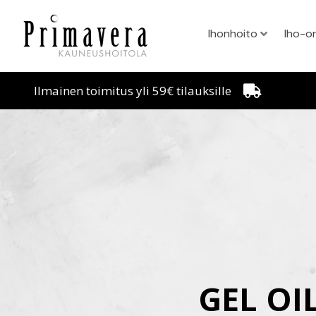
Ihonhoito
Iho-o
Ilmainen toimitus yli 59€ tilauksille
GEL OI