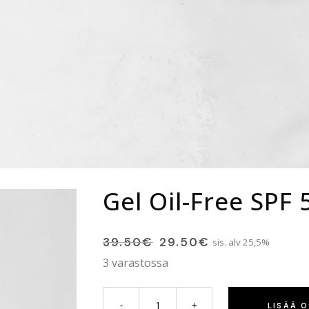
Gel Oil-Free SPF
39.50
€
29.50
€
sis. alv 25,5%
3 varastossa
LISÄÄ 