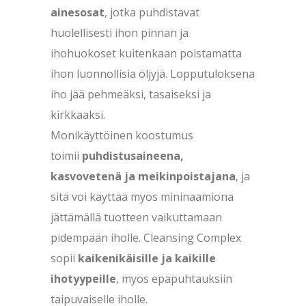
ainesosat
, jotka puhdistavat
huolellisesti ihon pinnan ja
ihohuokoset kuitenkaan poistamatta
ihon luonnollisia öljyjä. Lopputuloksena
iho jää pehmeäksi, tasaiseksi ja
kirkkaaksi.
Monikäyttöinen koostumus
toimii
puhdistusaineena,
kasvovetenä ja meikinpoistajana
, ja
sitä voi käyttää myös mininaamiona
jättämällä tuotteen vaikuttamaan
pidempään iholle. Cleansing Complex
sopii
kaikenikäisille ja kaikille
ihotyypeille
, myös epäpuhtauksiin
taipuvaiselle iholle.