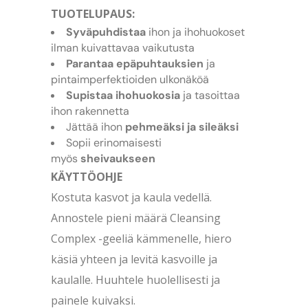
TUOTELUPAUS:
Syväpuhdistaa
ihon ja ihohuokoset
ilman kuivattavaa vaikutusta
Parantaa epäpuhtauksien
ja
pintaimperfektioiden ulkonäköä
Supistaa ihohuokosia
ja tasoittaa
ihon rakennetta
Jättää ihon
pehmeäksi ja sileäksi
Sopii erinomaisesti
myös
sheivaukseen
KÄYTTÖOHJE
Kostuta kasvot ja kaula vedellä.
Annostele pieni määrä Cleansing
Complex -geeliä kämmenelle, hiero
käsiä yhteen ja levitä kasvoille ja
kaulalle. Huuhtele huolellisesti ja
painele kuivaksi.