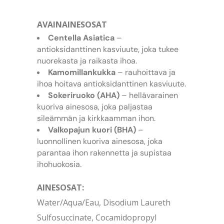
AVAINAINESOSAT
Centella Asiatica
–
antioksidanttinen kasviuute, joka tukee
nuorekasta ja raikasta ihoa.
Kamomillankukka
– rauhoittava ja
ihoa hoitava antioksidanttinen kasviuute.
Sokeriruoko (AHA)
– hellävarainen
kuoriva ainesosa, joka paljastaa
sileämmän ja kirkkaamman ihon.
Valkopajun kuori (BHA)
–
luonnollinen kuoriva ainesosa, joka
parantaa ihon rakennetta ja supistaa
ihohuokosia.
AINESOSAT:
Water/Aqua/Eau, Disodium Laureth
Sulfosuccinate, Cocamidopropyl