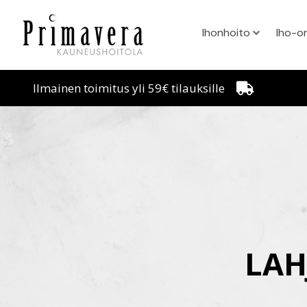
Ihonhoito
Iho-o
Ilmainen toimitus yli 59€ tilauksille
LAH