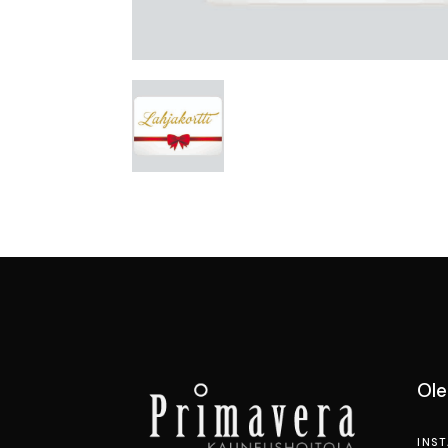
Ol
INS