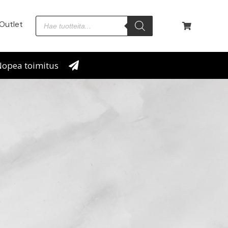
Outlet
opea toimitus