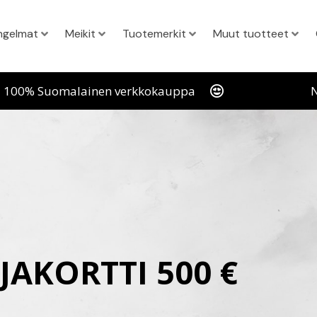
ngelmat
Meikit
Tuotemerkit
Muut tuotteet
100% Suomalainen verkkokauppa
N
JAKORTTI 500 €