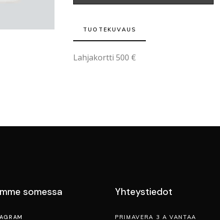
TUOTEKUVAUS
Lahjakortti 500 €
emme somessa
Yhteystiedot
TAGRAM
PRIMAVERA 3 A VANTAA