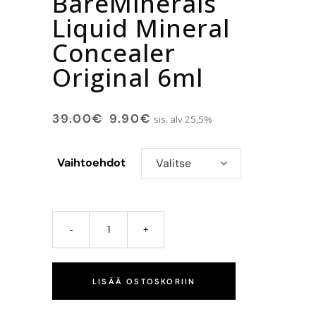
BareMinerals
Liquid Mineral
Concealer
Original 6ml
39.00
€
9.90
€
sis. alv 25,5%
Vaihtoehdot
Valitse
LISÄÄ OSTOSKORIIN