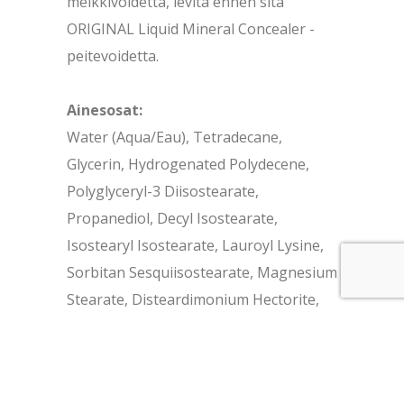
meikkivoidetta, levitä ennen sitä
ORIGINAL Liquid Mineral Concealer -
peitevoidetta.
Ainesosat:
Water (Aqua/Eau), Tetradecane,
Glycerin, Hydrogenated Polydecene,
Polyglyceryl-3 Diisostearate,
Propanediol, Decyl Isostearate,
Isostearyl Isostearate, Lauroyl Lysine,
Sorbitan Sesquiisostearate, Magnesium
Stearate, Disteardimonium Hectorite,
Isostearic Acid, Nymphaea Alba Flower
Extract, Ethylhexylglycerin, Methyl
Methacrylate Crosspolymer, Silica,