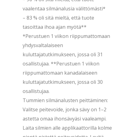
vaalentaa silmänalusia välittömästi*
– 83 % oli sitä mieltä, että tuote
tasoittaa ihoa ajan myötä**
*Perustuen 1 viikon riippumattomaan
yhdysvaltalaiseen
kuluttajatutkimukseen, jossa oli 31
osallistujaa. **Perustuen 1 viikon
riippumattomaan kanadalaiseen
kuluttajatutkimukseen, jossa oli 30
osallistujaa.
Tummien silmänalusten peittäminen:
Valitse peitevoide, jonka sävy on 1–2
astetta omaa ihonsävyäsi vaaleampi.
Laita silmien alle applikaattorilla kolme
pientä pistettä peitevoidetta. Levitä