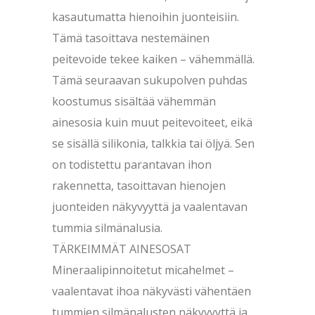
kasautumatta hienoihin juonteisiin.
Tämä tasoittava nestemäinen
peitevoide tekee kaiken – vähemmällä.
Tämä seuraavan sukupolven puhdas
koostumus sisältää vähemmän
ainesosia kuin muut peitevoiteet, eikä
se sisällä silikonia, talkkia tai öljyä. Sen
on todistettu parantavan ihon
rakennetta, tasoittavan hienojen
juonteiden näkyvyyttä ja vaalentavan
tummia silmänalusia.
TÄRKEIMMÄT AINESOSAT
Mineraalipinnoitetut micahelmet –
vaalentavat ihoa näkyvästi vähentäen
tummien silmänalusten näkyvyyttä ja