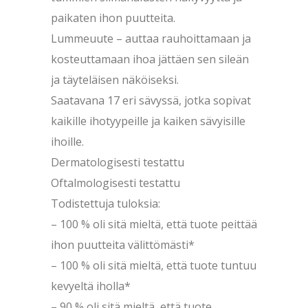
paikaten ihon puutteita.
Lummeuute – auttaa rauhoittamaan ja
kosteuttamaan ihoa jättäen sen sileän
ja täyteläisen näköiseksi.
Saatavana 17 eri sävyssä, jotka sopivat
kaikille ihotyypeille ja kaiken sävyisille
ihoille.
Dermatologisesti testattu
Oftalmologisesti testattu
Todistettuja tuloksia:
– 100 % oli sitä mieltä, että tuote peittää
ihon puutteita välittömästi*
– 100 % oli sitä mieltä, että tuote tuntuu
kevyeltä iholla*
– 90 % oli sitä mieltä, että tuote