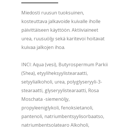
Miedosti ruusun tuoksuinen,
kosteuttava jalkavoide kuivalle iholle
päivittäiseen käyttöön. Aktiiviaineet
urea, ruusuöljy sekä karitevoi hoitavat
kuivaa jalkojen ihoa.
INCI: Aqua (vesi), Butyrospermum Parkii
(Shea), etyyliheksyylistearaatti,
setyylialkoholi, urea, polyglyseryyli-3-
stearaatti, glyseryylistearaatti, Rosa
Moschata -siemenöljy,
propyleeniglykoli, fenoksietanoli,
pantenoli, natriumbentsyylisorbaatso,
natriumbentsolatearo Alkoholi,