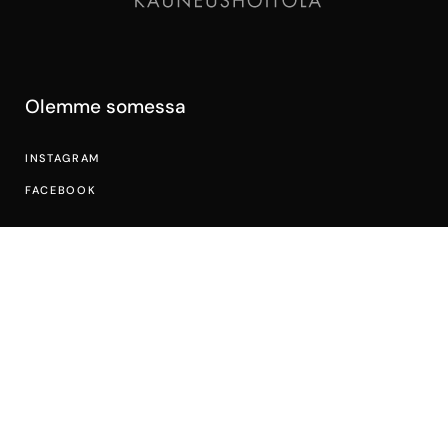
Olemme somessa
INSTAGRAM
FACEBOOK
Yhteystiedot
PRIMAVERA 3 A VANTAA
045 273 8335
INFO@KAUNEUSPRIMAVERA.FI