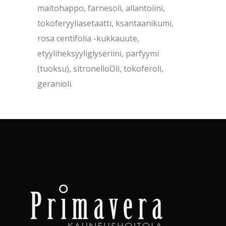
maitohappo, farnesoli, allantoiini,
tokoferyyliasetaatti, ksantaanikumi,
rosa centifolia -kukkauute,
etyyliheksyyliglyseriini, parfyymi
(tuoksu), sitronelloOli, tokoferoli,
geranioli.