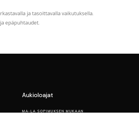
astavalla ja tasoittavalla vaikutuksella.
 ja epäpuhtaudet.
Aukioloajat
MA-LA SOPIMUKSEN MUKAAN