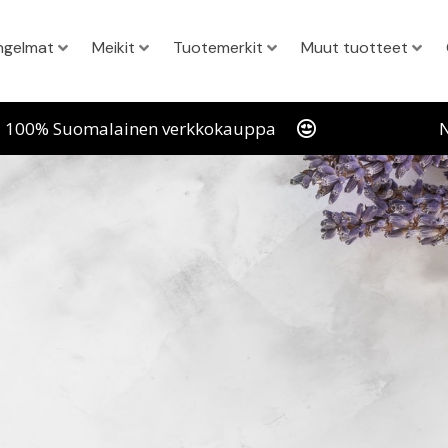
ngelmat
Meikit
Tuotemerkit
Muut tuotteet
100% Suomalainen verkkokauppa
N