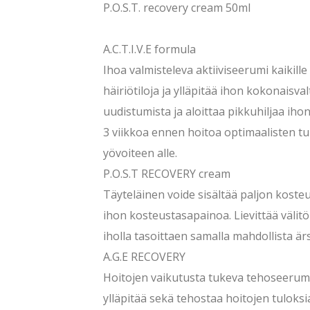
P.O.S.T. recovery cream 50ml
A.C.T.I.V.E formula
Ihoa valmisteleva aktiiviseerumi kaikille
häiriötiloja ja ylläpitää ihon kokonaisva
uudistumista ja aloittaa pikkuhiljaa ih
3 viikkoa ennen hoitoa optimaalisten tu
yövoiteen alle.
P.O.S.T RECOVERY cream
Täyteläinen voide sisältää paljon koste
ihon kosteustasapainoa. Lievittää välit
iholla tasoittaen samalla mahdollista är
A.G.E RECOVERY
Hoitojen vaikutusta tukeva tehoseerumi,
ylläpitää sekä tehostaa hoitojen tuloksi