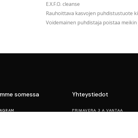
E.X.F.O. cleanse
Rauhoittava kasvojen puhdistustuote kirk
Voidemainen puhdistaja poistaa meikin
emme somessa
Yhteystiedot
TAGRAM
PRIMAVERA 3 A VANTAA
EBOOK
045 273 8335
INFO@KAUNEUSPRIMAVERA.FI