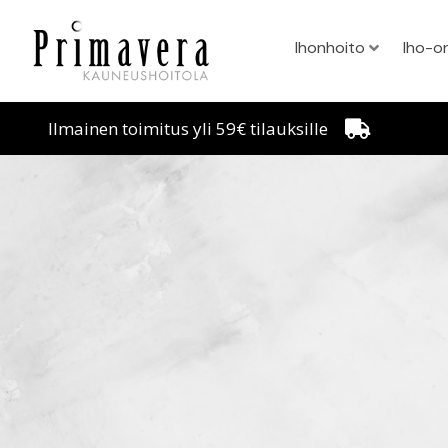
Ihonhoito
Iho-o
Ilmainen toimitus yli 59€ tilauksille