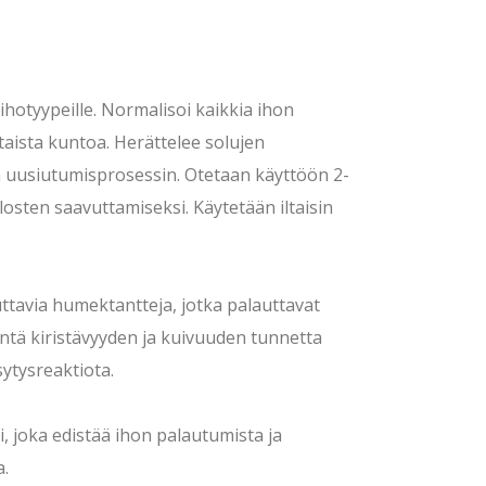
 ihotyypeille. Normalisoi kaikkia ihon
ltaista kuntoa. Herättelee solujen
on uusiutumisprosessin. Otetaan käyttöön 2-
losten saavuttamiseksi. Käytetään iltaisin
uttavia humektantteja, jotka palauttavat
öntä kiristävyyden ja kuivuuden tunnetta
sytysreaktiota.
 joka edistää ihon palautumista ja
a.