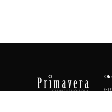
Ol
INS
FAC