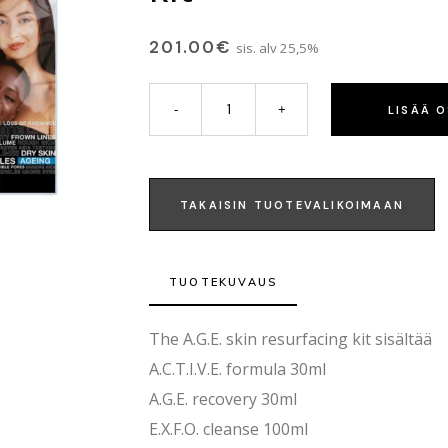
201.00
€
sis. alv 25,5%
LISÄÄ 
TAKAISIN TUOTEVALIKOIMAAN
TUOTEKUVAUS
The A.G.E. skin resurfacing kit sisältää
A.C.T.I.V.E. formula 30ml
A.G.E. recovery 30ml
E.X.F.O. cleanse 100ml