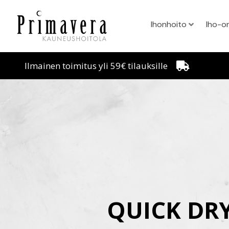
Ihonhoito
Iho-o
Ilmainen toimitus yli 59€ tilauksille
QUICK DR