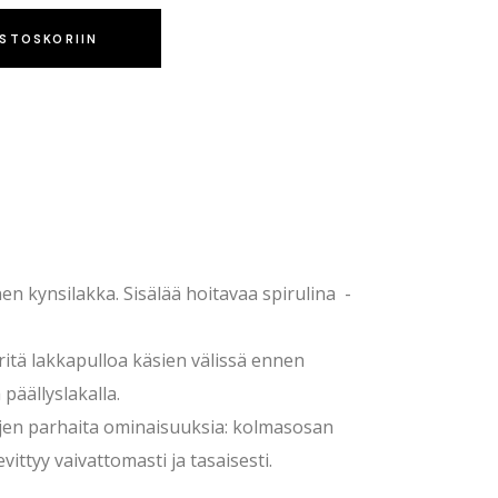
OSTOSKORIIN
en kynsilakka. Sisälää hoitavaa spirulina -
ritä lakkapulloa käsien välissä ennen
 päällyslakalla.
ojen parhaita ominaisuuksia: kolmasosan
ittyy vaivattomasti ja tasaisesti.