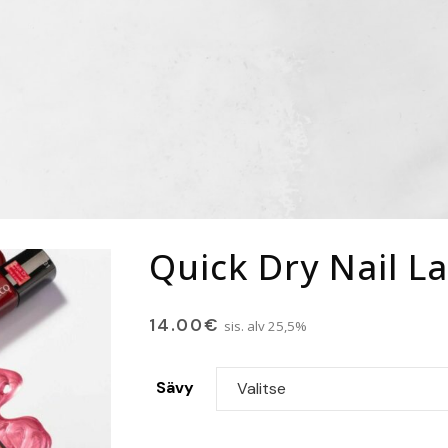
Quick Dry Nail L
14.00
€
sis. alv 25,5%
Sävy
Valitse