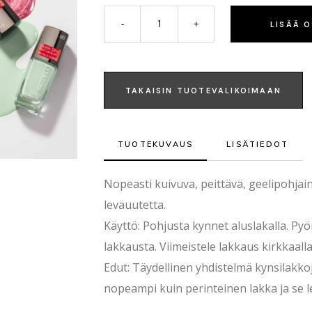
LISÄÄ 
TAKAISIN TUOTEVALIKOIMAAN
TUOTEKUVAUS
LISÄTIEDOT
Nopeasti kuivuva, peittävä, geelipohjain
leväuutetta.
Käyttö: Pohjusta kynnet aluslakalla. Pyö
lakkausta. Viimeistele lakkaus kirkkaalla
Edut: Täydellinen yhdistelmä kynsilakk
nopeampi kuin perinteinen lakka ja se lev