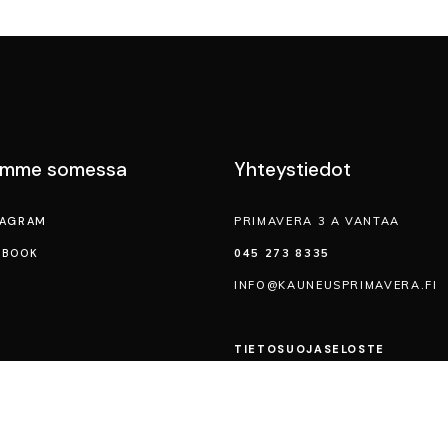
emme somessa
Yhteystiedot
TAGRAM
PRIMAVERA 3 A VANTAA
EBOOK
045 273 8335
INFO@KAUNEUSPRIMAVERA.FI
TIETOSUOJA­SELOSTE
VERKKOKAUPAN TOIMITUSEHD