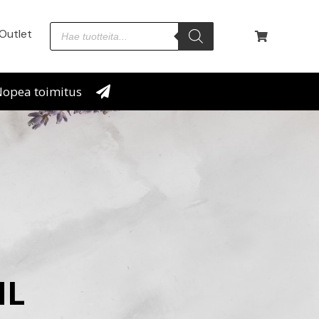
Outlet
opea toimitus
ML