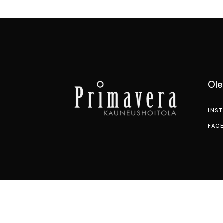
Ol
INS
FAC