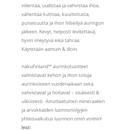
viilentää, uudistaa ja vahvistaa ihoa,
vähentää kutinaa, kuumotusta,
punaisuutta ja ihon hilseilyä auringon
jälkeen. Kevyt, helposti levitettävä,
hyvin imeytyvä eikä tahraa.
Käytetään aamuin & illoin.
nakuFinland™ aurinkotuotteet
valmistavat
kehon ja ihon soluja
aurinkoiseen vuodenaikaan sekä
vahvistavat ja hoitavat – sisäisesti &
ulkoisesti. Ainutlaatuinen mineraalien
ja arvokkaiden luonnonöljyjen
yhteisvaikutus luonnon omin voimin!
Inci: