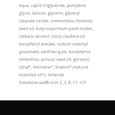
Aqua, capric triglyceride, pentylene
glycol, lactose, glycerin, glyceryl
stearate citrate, simmondsia chinensis
seed oil, butyrospermum parkii butter,
cetearyl alcohol, cocos nucifera oil,
tocopheryl acetate, sodium stearoyl
glutamate, xanthan gum, tocopherol,
helianthus annuus seed oil, geraniol,
citral*, limonene*, linalool* (natural
essential oil*), minerals
Solumineraali® nrot 2, 3, 8, 11, +21.