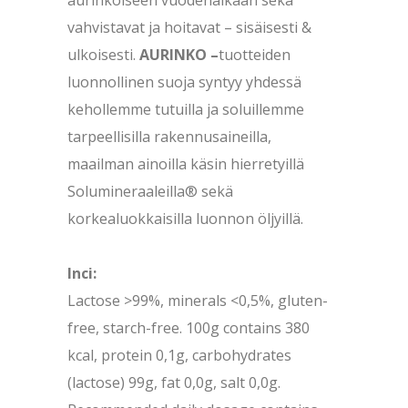
vahvistavat ja hoitavat – sisäisesti &
ulkoisesti.
AURINKO –
tuotteiden
luonnollinen suoja syntyy yhdessä
kehollemme tutuilla ja soluillemme
tarpeellisilla rakennusaineilla,
maailman ainoilla käsin hierretyillä
Solumineraaleilla® sekä
korkealuokkaisilla luonnon öljyillä.
Inci:
Lactose >99%, minerals <0,5%, gluten-
free, starch-free. 100g contains 380
kcal, protein 0,1g, carbohydrates
(lactose) 99g, fat 0,0g, salt 0,0g.