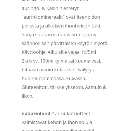
auringolle. Käsin hierretyt
”aurinkomineraalit” ovat itsehoidon
perusta ja ulkoisen ihonhoidon tuki.
Suoja solutasolla vahvistuu ajan &
säännöllisen päivittäisen käytön myötä.
Käyttöohje: Aikuisille vajaa 1tl/5ml
2krt/pv, 100ml kylmä tai kuuma vesi,
hitaasti pienin kulauksin. Säilytys
huoneenlämmössä, kuivassa.
Gluteeniton, tärkkelyksetön. Aamuin &
illoin.
nakuFinland™
aurinkotuotteet
valmistavat
kehon ja ihon soluja
aurinkoiseen vuodenaikaan sekä