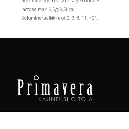
Recommended daily dosage contains
lactose max. 2,5g/9,5kcal.
Solumineraali® nrot 2, 3, 8, 11, +21.