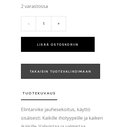
2 varastossa
LISÄÄ OSTOSKORIIN
TAKAISIN TUOTEVALIKOIMAAN
TUOTEKUVAUS
Elintarvike jauhesekoitus, käyttö
sisäisesti. Kaikille ihotyypeille ja kaiken
ikäisille. Vahvistaa ja valmistaa