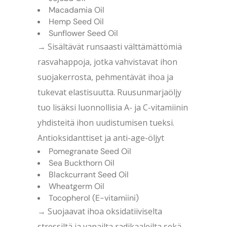
Macadamia Oil
Hemp Seed Oil
Sunflower Seed Oil
→ Sisältävät runsaasti välttämättömiä
rasvahappoja, jotka vahvistavat ihon
suojakerrosta, pehmentävät ihoa ja
tukevat elastisuutta. Ruusunmarjaöljy
tuo lisäksi luonnollisia A- ja C-vitamiinin
yhdisteitä ihon uudistumisen tueksi.
Antioksidanttiset ja anti-age-öljyt
Pomegranate Seed Oil
Sea Buckthorn Oil
Blackcurrant Seed Oil
Wheatgerm Oil
Tocopherol (E-vitamiini)
→ Suojaavat ihoa oksidatiiviselta
stressiltä ja vapailta radikaaleilta sekä