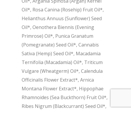
Oil*, Argania Spinosa (Argan) Kernel
Oil*, Rosa Canina (Rosehip) Fruit Oil*,
Helianthus Annuus (Sunflower) Seed
Oil*, Oenothera Biennis (Evening
Primrose) Oil*, Punica Granatum
(Pomegranate) Seed Oil*, Cannabis
Sativa (Hemp) Seed Oil*, Macadamia
Ternifolia (Macadamia) Oil*, Triticum
Vulgare (Wheatgerm) Oil*, Calendula
Officinalis Flower Extract*, Arnica
Montana Flower Extract*, Hippophae
Rhamnoides (Sea Buckthorn) Fruit Oil*,
Ribes Nigrum (Blackcurrant) Seed Oil*,
Boswellia Neglecta (Frankincense) Oil*,
Pogostemon Cablin (Patchouli) Oil*,