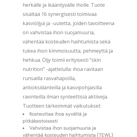
herkälle ja ikääntyvälle iholle. Tuote
sisältää 16 synergisesti toimivaa
kasviöljyä ja -uutetta, joiden tavoitteena
on vahvistaa ihon suojamuuria,
vähentää kosteuden haihtumista sekä
tukea ihon kimmoisuutta, pehmeyttä ja
hehkua. Öljy toimii erityisesti “skin
nutrition” -ajattelulla: ihoa ravitaan
runsailla rasvahapoilla,
antioksidanteilla ja kasvipohjaisilla
ravinteilla ilman synteettisiä aktiiveja.
Tuotteen tärkeimmät vaikutukset:
Kosteuttaa ihoa syvältä ja
pitkäkestoisesti
Vahvistaa ihon suojamuuria ja
vähentää kosteuden haihtumista (TEWL)