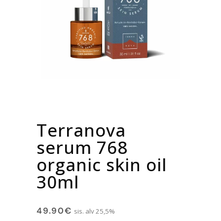
Terranova
serum 768
organic skin oil
30ml
49.90
€
sis. alv 25,5%