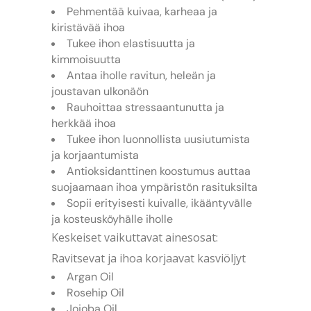
Pehmentää kuivaa, karheaa ja
kiristävää ihoa
Tukee ihon elastisuutta ja
kimmoisuutta
Antaa iholle ravitun, heleän ja
joustavan ulkonäön
Rauhoittaa stressaantunutta ja
herkkää ihoa
Tukee ihon luonnollista uusiutumista
ja korjaantumista
Antioksidanttinen koostumus auttaa
suojaamaan ihoa ympäristön rasituksilta
Sopii erityisesti kuivalle, ikääntyvälle
ja kosteusköyhälle iholle
Keskeiset vaikuttavat ainesosat:
Ravitsevat ja ihoa korjaavat kasviöljyt
Argan Oil
Rosehip Oil
Jojoba Oil