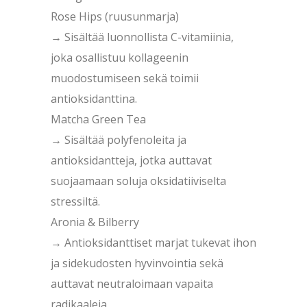
Rose Hips (ruusunmarja)
→ Sisältää luonnollista C-vitamiinia,
joka osallistuu kollageenin
muodostumiseen sekä toimii
antioksidanttina.
Matcha Green Tea
→ Sisältää polyfenoleita ja
antioksidantteja, jotka auttavat
suojaamaan soluja oksidatiiviselta
stressiltä.
Aronia & Bilberry
→ Antioksidanttiset marjat tukevat ihon
ja sidekudosten hyvinvointia sekä
auttavat neutraloimaan vapaita
radikaaleja.