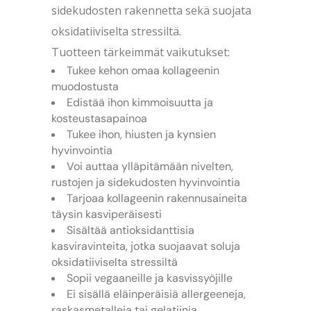
sidekudosten rakennetta sekä suojata
oksidatiiviselta stressiltä.
Tuotteen tärkeimmät vaikutukset:
Tukee kehon omaa kollageenin
muodostusta
Edistää ihon kimmoisuutta ja
kosteustasapainoa
Tukee ihon, hiusten ja kynsien
hyvinvointia
Voi auttaa ylläpitämään nivelten,
rustojen ja sidekudosten hyvinvointia
Tarjoaa kollageenin rakennusaineita
täysin kasviperäisesti
Sisältää antioksidanttisia
kasviravinteita, jotka suojaavat soluja
oksidatiiviselta stressiltä
Sopii vegaaneille ja kasvissyöjille
Ei sisällä eläinperäisiä allergeeneja,
raskasmetalleja tai gelatiinia