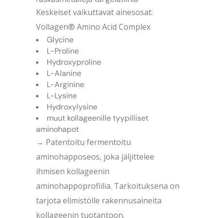
Keskeiset vaikuttavat ainesosat:
Vollagen® Amino Acid Complex
Glycine
L-Proline
Hydroxyproline
L-Alanine
L-Arginine
L-Lysine
Hydroxylysine
muut kollageenille tyypilliset
aminohapot
→ Patentoitu fermentoitu
aminohapposeos, joka jäljittelee
ihmisen kollageenin
aminohappoprofiilia. Tarkoituksena on
tarjota elimistölle rakennusaineita
kollageenin tuotantoon.