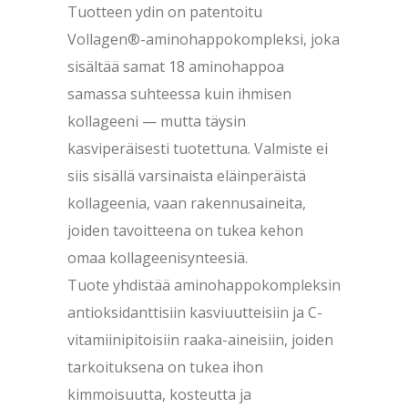
Tuotteen ydin on patentoitu
Vollagen®-aminohappokompleksi, joka
sisältää samat 18 aminohappoa
samassa suhteessa kuin ihmisen
kollageeni — mutta täysin
kasviperäisesti tuotettuna. Valmiste ei
siis sisällä varsinaista eläinperäistä
kollageenia, vaan rakennusaineita,
joiden tavoitteena on tukea kehon
omaa kollageenisynteesiä.
Tuote yhdistää aminohappokompleksin
antioksidanttisiin kasviuutteisiin ja C-
vitamiinipitoisiin raaka-aineisiin, joiden
tarkoituksena on tukea ihon
kimmoisuutta, kosteutta ja