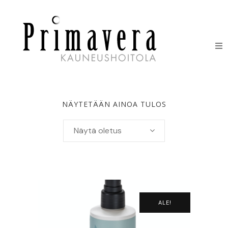
HOIDOT
ERIKOISHOIDOT
NÄYTETÄÄN AINOA TULOS
IHONHOITOTUOTTEET
Näytä oletus
HINNASTO
LAHJAKORTIT
YHTEYSTIEDOT
ALE!