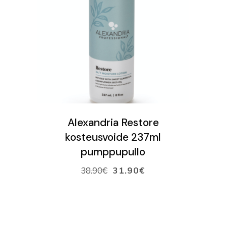
VARAA AIKA
VERKKOKAUPPA
Ostoskori
LISÄÄ OSTOSKORIIN
Alexandria Restore
kosteusvoide 237ml
pumppupullo
38.90
€
31.90
€