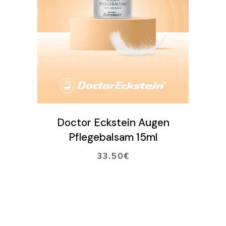
VARAA AIKA
VERKKOKAUPPA
Ostoskori
LISÄÄ OSTOSKORIIN
Doctor Eckstein Augen
Pflegebalsam 15ml
33.50
€