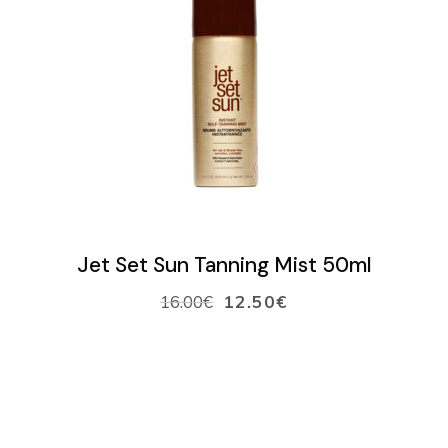
LISÄÄ OSTOSKORIIN
Jet Set Sun Tanning Mist 50ml
16.00
€
12.50
€