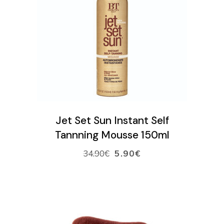
LISÄÄ OSTOSKORIIN
Jet Set Sun Instant Self
Tannning Mousse 150ml
34.90
€
5.90
€