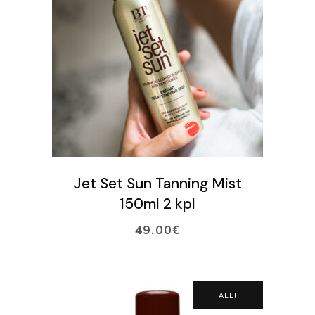
LISÄÄ OSTOSKORIIN
Jet Set Sun Tanning Mist
150ml 2 kpl
49.00
€
ALE!