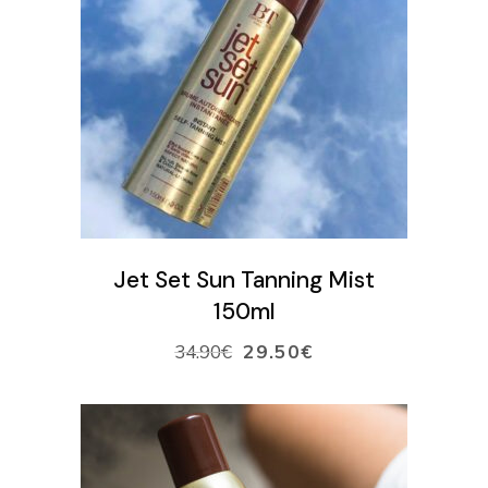
LISÄÄ OSTOSKORIIN
Jet Set Sun Tanning Mist
150ml
34.90
€
29.50
€