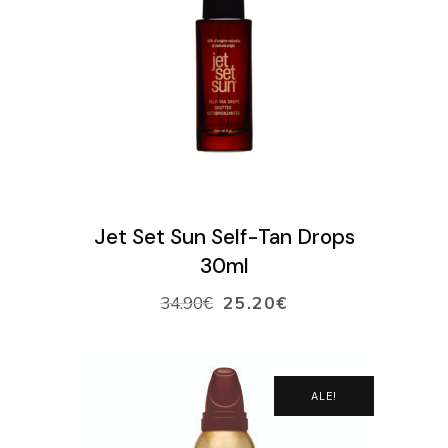
VARAA AIKA
VERKKOKAUPPA
Ostoskori
LISÄÄ OSTOSKORIIN
Jet Set Sun Self-Tan Drops
30ml
34.90
€
25.20
€
ALE!