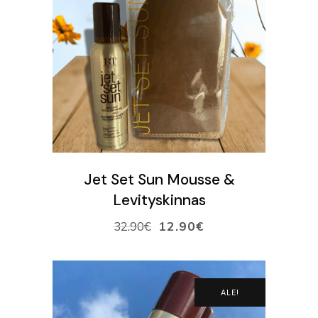
LISÄÄ OSTOSKORIIN
Jet Set Sun Mousse &
Levityskinnas
32.90
€
12.90
€
ALE!