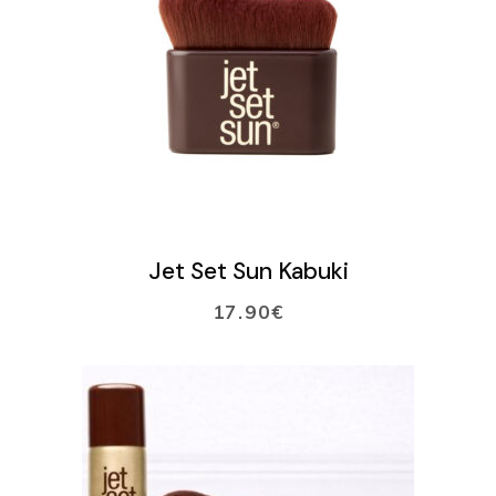
LISÄÄ OSTOSKORIIN
Jet Set Sun Kabuki
17.90
€