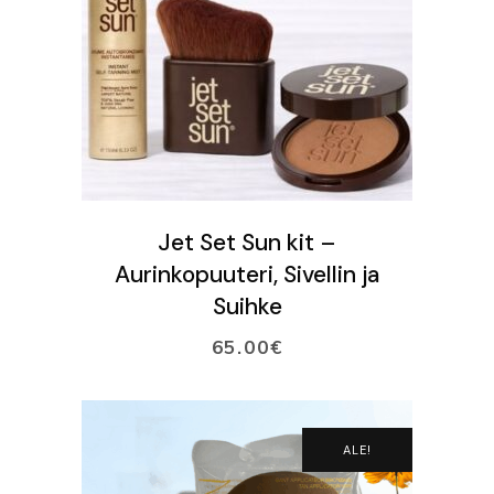
LISÄÄ OSTOSKORIIN
Jet Set Sun kit –
Aurinkopuuteri, Sivellin ja
Suihke
65.00
€
ALE!