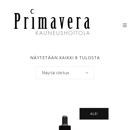
HOIDOT
ERIKOISHOIDOT
NÄYTETÄÄN KAIKKI 8 TULOSTA
IHONHOITOTUOTTEET
Näytä oletus
HINNASTO
LAHJAKORTIT
ALE!
YHTEYSTIEDOT