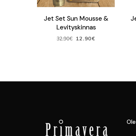
LISÄÄ OSTOSKORIIN
Jet Set Sun Mousse &
J
Levityskinnas
32.90
€
12.90
€
Ol