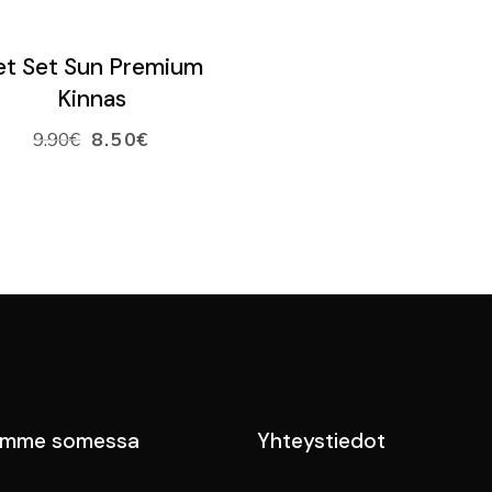
LISÄÄ OSTOSKORIIN
et Set Sun Premium
Kinnas
9.90
€
8.50
€
emme somessa
Yhteystiedot