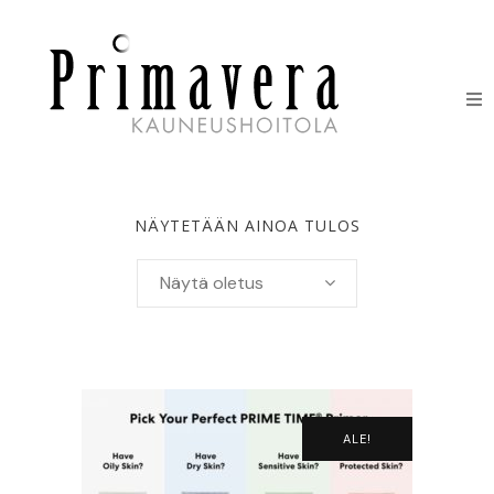
HOIDOT
ERIKOISHOIDOT
NÄYTETÄÄN AINOA TULOS
IHONHOITOTUOTTEET
Näytä oletus
HINNASTO
LAHJAKORTIT
YHTEYSTIEDOT
ALE!