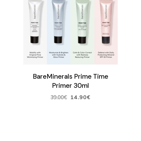
VARAA AIKA
VERKKOKAUPPA
Ostoskori
VALITSE SÄVY
BareMinerals Prime Time
Primer 30ml
39.00
€
14.90
€