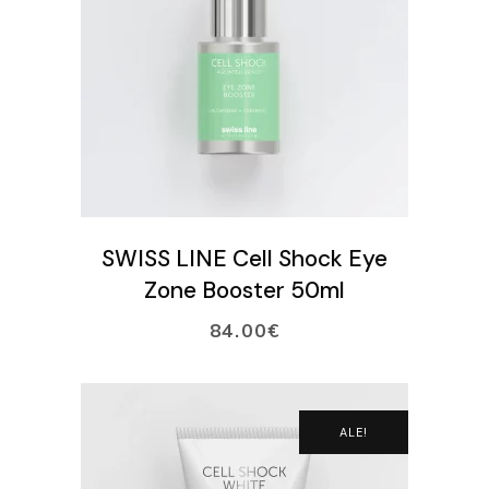
VARAA AIKA
VERKKOKAUPPA
Ostoskori
LISÄÄ OSTOSKORIIN
SWISS LINE Cell Shock Eye
Zone Booster 50ml
84.00
€
ALE!