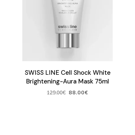
LISÄÄ OSTOSKORIIN
SWISS LINE Cell Shock White
Brightening-Aura Mask 75ml
129.00
€
88.00
€