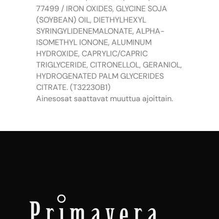
77499 / IRON OXIDES, GLYCINE SOJA
(SOYBEAN) OIL, DIETHYLHEXYL
SYRINGYLIDENEMALONATE, ALPHA-
ISOMETHYL IONONE, ALUMINUM
HYDROXIDE, CAPRYLIC/CAPRIC
TRIGLYCERIDE, CITRONELLOL, GERANIOL,
HYDROGENATED PALM GLYCERIDES
CITRATE. (T32230B1)
Ainesosat saattavat muuttua ajoittain.