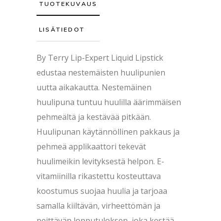
TUOTEKUVAUS
LISÄTIEDOT
By Terry Lip-Expert Liquid Lipstick
edustaa nestemäisten huulipunien
uutta aikakautta. Nestemäinen
huulipuna tuntuu huulilla äärimmäisen
pehmeältä ja kestävää pitkään.
Huulipunan käytännöllinen pakkaus ja
pehmeä applikaattori tekevät
huulimeikin levityksestä helpon. E-
vitamiinilla rikastettu kosteuttava
koostumus suojaa huulia ja tarjoaa
samalla kiiltävän, virheettömän ja
peittävän lopputuloksen, joka kestää