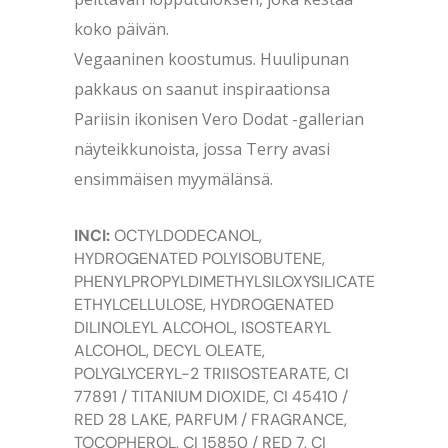
koko päivän.
Vegaaninen koostumus. Huulipunan
pakkaus on saanut inspiraationsa
Pariisin ikonisen Vero Dodat -gallerian
näyteikkunoista, jossa Terry avasi
ensimmäisen myymälänsä.
INCI:
OCTYLDODECANOL,
HYDROGENATED POLYISOBUTENE,
PHENYLPROPYLDIMETHYLSILOXYSILICATE,
ETHYLCELLULOSE, HYDROGENATED
DILINOLEYL ALCOHOL, ISOSTEARYL
ALCOHOL, DECYL OLEATE,
POLYGLYCERYL-2 TRIISOSTEARATE, CI
77891 / TITANIUM DIOXIDE, CI 45410 /
RED 28 LAKE, PARFUM / FRAGRANCE,
TOCOPHEROL, CI 15850 / RED 7, CI