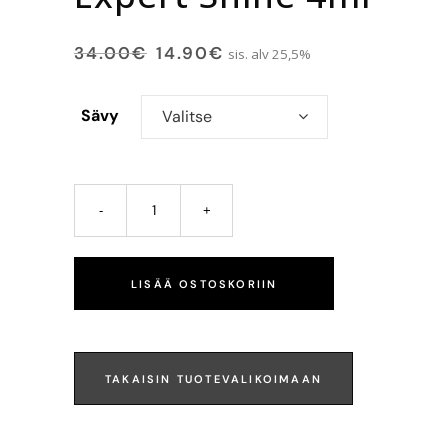
34.00
€
14.90
€
sis. alv 25,5%
Sävy
Valitse
LISÄÄ OSTOSKORIIN
TAKAISIN TUOTEVALIKOIMAAN