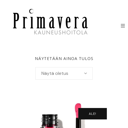
HOIDOT
ERIKOISHOIDOT
NÄYTETÄÄN AINOA TULOS
IHONHOITOTUOTTEET
Näytä oletus
HINNASTO
LAHJAKORTIT
YHTEYSTIEDOT
ALE!