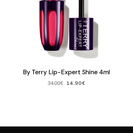
VARAA AIKA
VERKKOKAUPPA
Ostoskori
VALITSE SÄVY
By Terry Lip-Expert Shine 4ml
34.00
€
14.90
€