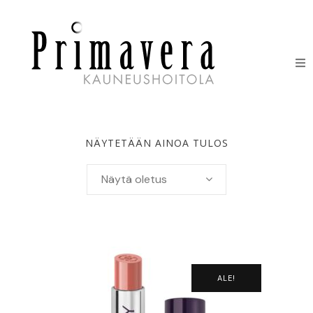
HOIDOT
ERIKOISHOIDOT
NÄYTETÄÄN AINOA TULOS
IHONHOITOTUOTTEET
Näytä oletus
HINNASTO
LAHJAKORTIT
YHTEYSTIEDOT
ALE!