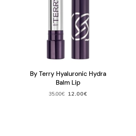
VARAA AIKA
VERKKOKAUPPA
Ostoskori
VALITSE SÄVY
By Terry Hyaluronic Hydra
Balm Lip
35.00
€
12.00
€