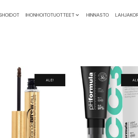
ISHOIDOT
IHONHOITOTUOTTEET
HINNASTO
LAHJAKOR
ALE!
AL