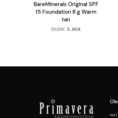
LISÄÄ OSTOSKORIIN
BareMinerals Original SPF
15 Foundation 8 g Warm
tan
39.00
€
5.90
€
Ol
INS