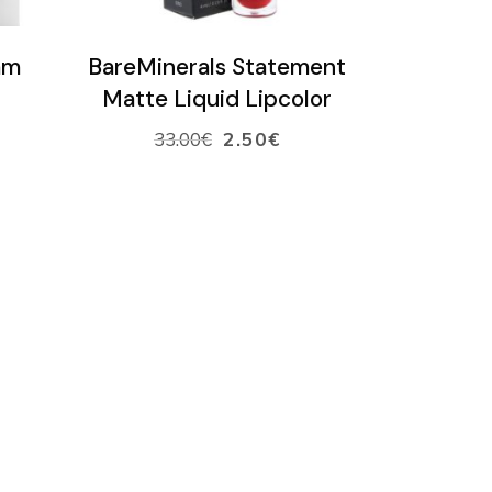
VALITSE SÄVY
am
BareMinerals Statement
Matte Liquid Lipcolor
33.00
€
2.50
€