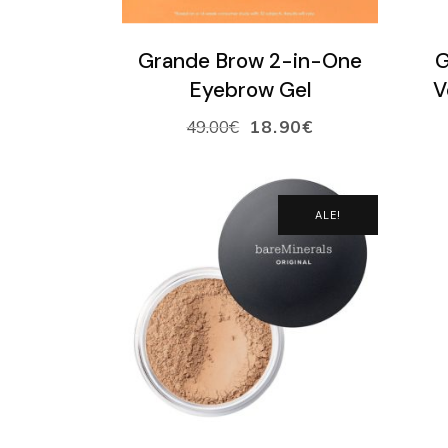
VALITSE SÄVY
Grande Brow 2-in-One
G
Eyebrow Gel
V
49.00
€
18.90
€
ALE!