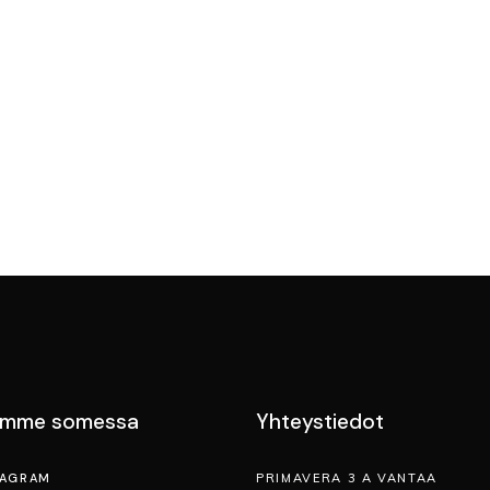
emme somessa
Yhteystiedot
TAGRAM
PRIMAVERA 3 A VANTAA