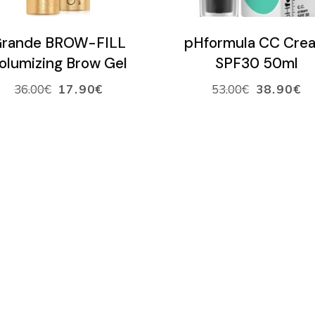
VALITSE SÄVY
VALITSE SÄVY
rande BROW-FILL
pHformula CC Cre
olumizing Brow Gel
SPF30 50ml
36.00
€
17.90
€
53.00
€
38.90
€