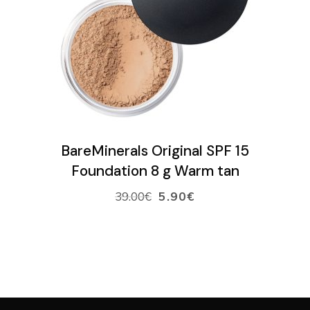
LISÄÄ OSTOSKORIIN
BareMinerals Original SPF 15
Foundation 8 g Warm tan
39.00
€
5.90
€