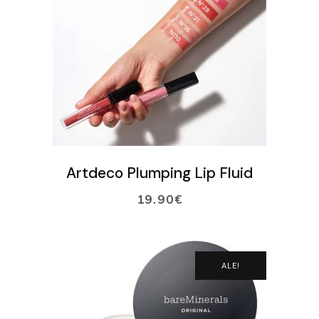
VARAA AIKA
VERKKOKAUPPA
Ostoskori
VALITSE SÄVY
Artdeco Plumping Lip Fluid
19.90
€
ALE!