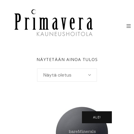
HOIDOT
ERIKOISHOIDOT
NÄYTETÄÄN AINOA TULOS
IHONHOITOTUOTTEET
Näytä oletus
HINNASTO
LAHJAKORTIT
ALE!
YHTEYSTIEDOT