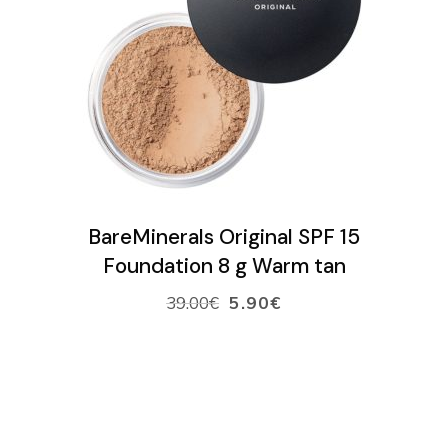
VARAA AIKA
VERKKOKAUPPA
Ostoskori
LISÄÄ OSTOSKORIIN
BareMinerals Original SPF 15
Foundation 8 g Warm tan
39.00
€
5.90
€