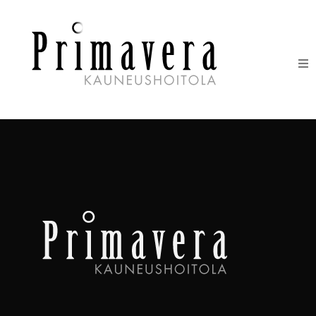
HOIDOT
ERIKOISHOIDOT
IHONHOITOTUOTTEET
HINNASTO
LAHJAKORTIT
YHTEYSTIEDOT