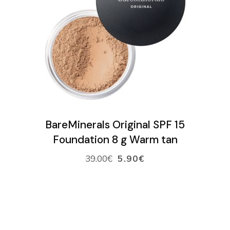
VARAA AIKA
VERKKOKAUPPA
Ostoskori
LISÄÄ OSTOSKORIIN
BareMinerals Original SPF 15
Foundation 8 g Warm tan
39.00
€
5.90
€