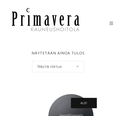
HOIDOT
ERIKOISHOIDOT
NÄYTETÄÄN AINOA TULOS
IHONHOITOTUOTTEET
Näytä oletus
HINNASTO
LAHJAKORTIT
YHTEYSTIEDOT
ALE!