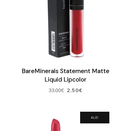
VARAA AIKA
VERKKOKAUPPA
Ostoskori
VALITSE SÄVY
BareMinerals Statement Matte
Liquid Lipcolor
33.00
€
2.50
€
ALE!