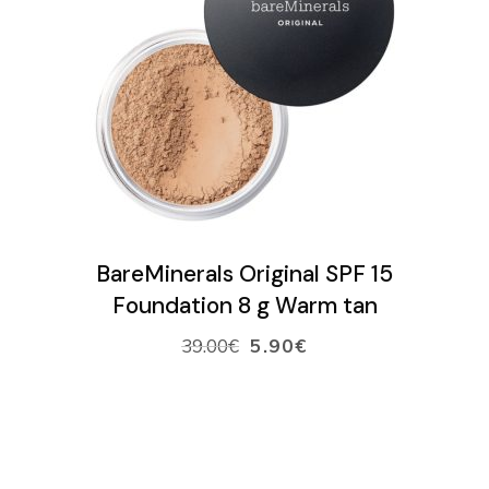
LISÄÄ OSTOSKORIIN
BareMinerals Original SPF 15
Foundation 8 g Warm tan
39.00
€
5.90
€