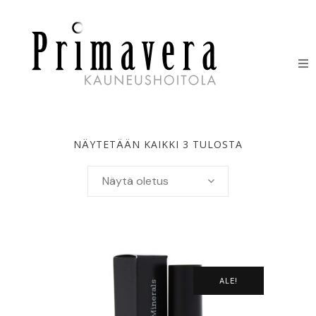
HOIDOT
ERIKOISHOIDOT
NÄYTETÄÄN KAIKKI 3 TULOSTA
IHONHOITOTUOTTEET
Näytä oletus
HINNASTO
LAHJAKORTIT
YHTEYSTIEDOT
ALE!