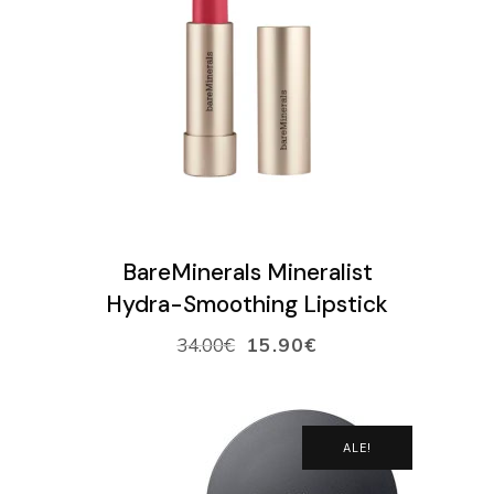
VALITSE SÄVY
BareMinerals Mineralist
Hydra-Smoothing Lipstick
34.00
€
15.90
€
ALE!